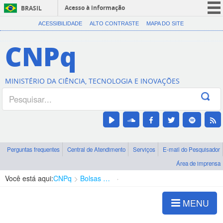
Acesso à informação
BRASIL
CORONAVÍRUS (COVID-19)
ACESSIBILIDADE
ALTO CONTRASTE
MAPA DO SITE
Participe
CNPq
Serviços
Legislação
MINISTÉRIO DA CIÊNCIA, TECNOLOGIA E INOVAÇÕES
Canais
Perguntas frequentes
Central de Atendimento
Serviços
E-mail do Pesquisador
Área de imprensa
Você está aqui:
CNPq
Bolsas e Auxílios Vigentes
Projetos de Pesquisa
MENU