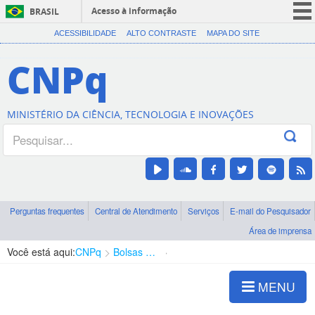
Acesso à informação
BRASIL
CORONAVÍRUS (COVID-19)
ACESSIBILIDADE
ALTO CONTRASTE
MAPA DO SITE
Participe
CNPq
Serviços
Legislação
MINISTÉRIO DA CIÊNCIA, TECNOLOGIA E INOVAÇÕES
Canais
Perguntas frequentes
Central de Atendimento
Serviços
E-mail do Pesquisador
Área de imprensa
Você está aqui:
CNPq
Bolsas e Auxílios Vigentes
Projetos de Pesquisa
MENU