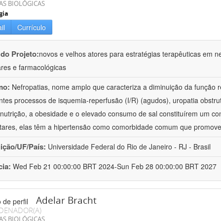
AS BIOLÓGICAS
gia
il
Currículo
 do Projeto:
novos e velhos atores para estratégias terapêuticas em nef
ares e farmacológicas
mo:
Nefropatias, nome amplo que caracteriza a diminuição da função r
ntes processos de isquemia-reperfusão (I/R) (agudos), uropatia obstrut
nutrição, a obesidade e o elevado consumo de sal constituírem um con
tares, elas têm a hipertensão como comorbidade comum que promov
uição/UF/País:
Universidade Federal do Rio de Janeiro - RJ - Brasil
cia:
Wed Feb 21 00:00:00 BRT 2024-Sun Feb 28 00:00:00 BRT 2027
Adelar Bracht
DENADOR(A)
AS BIOLÓGICAS