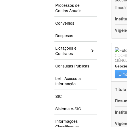
Processos de
limoei
Contas Anuais
Instit
Convênios
Vigên
Despesas
Licitações e
Contratos
COOR
CIÊNCI
Consultas Públicas
Geociê
E-ma
Lei - Acesso a
Informação
Título
SIC
Resu
Sistema e-SIC
Instit
Informações
Vigên
Classificadas