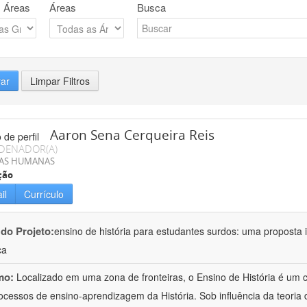
 Áreas
Áreas
Busca
rar
Limpar Filtros
Aaron Sena Cerqueira Reis
DENADOR(A)
IAS HUMANAS
ção
il
Currículo
 do Projeto:
ensino de história para estudantes surdos: uma proposta i
ca
mo:
Localizado em uma zona de fronteiras, o Ensino de História é um
ocessos de ensino-aprendizagem da História. Sob influência da teoria d