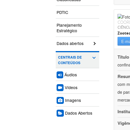
PDTIC
COOR
Planejamento
CIÊNCI
Estratégico
Zoote
E-ma
Dados abertos
Título
CENTRAIS DE
CONTEÚDOS
confin
Áudios
Resu
com mú
Vídeos
de par
mercad
Imagens
Instit
Dados Abertos
Vigên