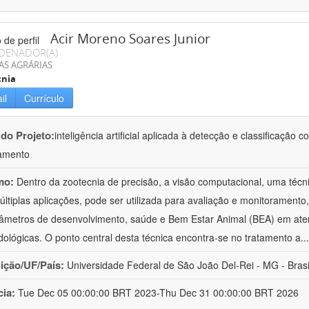
Acir Moreno Soares Junior
DENADOR(A)
AS AGRÁRIAS
cnia
il
Currículo
 do Projeto:
inteligência artificial aplicada à detecção e classificaçã
amento
mo:
Dentro da zootecnia de precisão, a visão computacional, uma técni
ltiplas aplicações, pode ser utilizada para avaliação e monitoramento, 
âmetros de desenvolvimento, saúde e Bem Estar Animal (BEA) em ate
ológicas. O ponto central desta técnica encontra-se no tratamento a
..
uição/UF/País:
Universidade Federal de São João Del-Rei - MG - Brasi
cia:
Tue Dec 05 00:00:00 BRT 2023-Thu Dec 31 00:00:00 BRT 2026