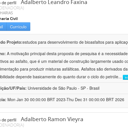
Adalberto Leandro Faxina
DENADOR(A)
HARIAS
aria Civil
il
Currículo
 do Projeto:
estudos para desenvolvimento de bioasfaltos para aplic
mo:
A motivação principal desta proposta de pesquisa é a necessidade
ativos ao asfalto, que é um material de construção largamente usado 
imentação para produzir misturas asfálticas. Asfaltos são derivados da
ibilidade depende basicamente do quanto durar o ciclo do petróle
...
le
uição/UF/País:
Universidade de São Paulo - SP - Brasil
cia:
Mon Jan 30 00:00:00 BRT 2023-Thu Dec 31 00:00:00 BRT 2026
Adalberto Ramon Vieyra
DENADOR(A)