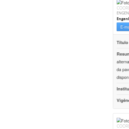
COOR
ENGEN
Engenh
E-ma
Título
Resu
altern
da pav
dispon
Instit
Vigên
COOR