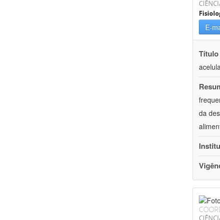
CIÊNCI
Fisiolo
E-ma
Título
acelul
Resu
freque
da des
alimen
Instit
Vigên
COOR
CIÊNCI