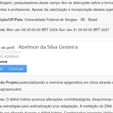
izagem, pesquisadores desse campo têm se debruçado sobre a formaç
ntes e professores. Apesar da valorização e incorporação desses sujei
uição/UF/País:
Universidade Federal de Sergipe - SE - Brasil
cia:
Mon Jan 08 00:00:00 BRT 2024-Sun Jan 31 00:00:00 BRT 2027
Abelmon da Silva Gesteira
DENADOR(A)
AS AGRÁRIAS
omia
il
Currículo
 do Projeto:
potencializando a memória epigenética em citros através d
o agropecuário.
mo:
O déficit hídrico provoca alterações morfofisiológicas, bioquímica
 a estratégias para aclimatização e/ou adaptação. A metilação do DNA 
o ser alterada durante o déficit hídrico. Combinações laranjeira 'Valên