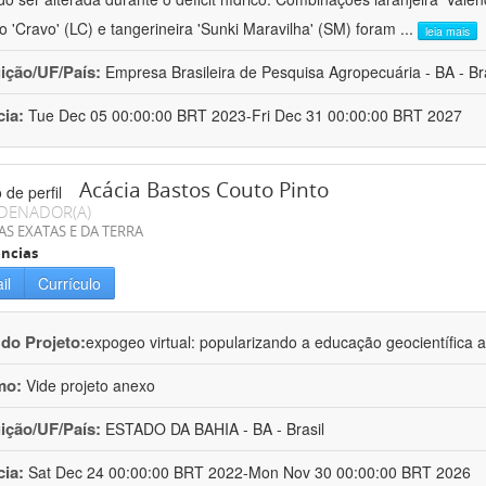
ro 'Cravo' (LC) e tangerineira 'Sunki Maravilha' (SM) foram
...
leia mais
uição/UF/País:
Empresa Brasileira de Pesquisa Agropecuária - BA - Bra
cia:
Tue Dec 05 00:00:00 BRT 2023-Fri Dec 31 00:00:00 BRT 2027
Acácia Bastos Couto Pinto
DENADOR(A)
AS EXATAS E DA TERRA
ncias
il
Currículo
 do Projeto:
expogeo virtual: popularizando a educação geocientífica a
mo:
Vide projeto anexo
uição/UF/País:
ESTADO DA BAHIA - BA - Brasil
cia:
Sat Dec 24 00:00:00 BRT 2022-Mon Nov 30 00:00:00 BRT 2026