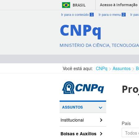
Acesso à informação
BRASIL
Ir para o conteúdo
1
Ir para o menu
2
Ir pa
CNPq
MINISTÉRIO DA CIÊNCIA, TECNOLOGI
Você está aqui:
CNPq
Assuntos
B
Pro
ASSUNTOS
Institucional
País
Bolsas e Auxílios