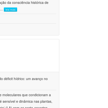
ão da consciência histórica de
...
leia mais
o déficit hídrico: um avanço no
s e moleculares que condicionam a
é sensível e dinâmica nas plantas,
cia' (LA) com os porta-enxertos