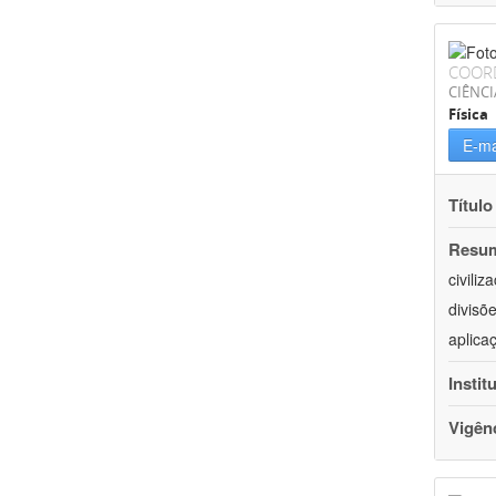
COOR
CIÊNCI
Física
E-ma
Título
Resu
civili
divisõ
aplica
Instit
Vigên