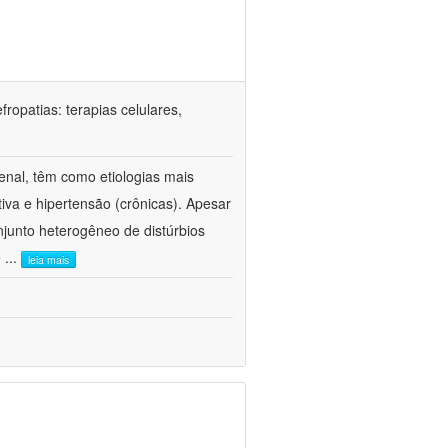
ropatias: terapias celulares,
enal, têm como etiologias mais
iva e hipertensão (crônicas). Apesar
junto heterogêneo de distúrbios
e
...
leia mais