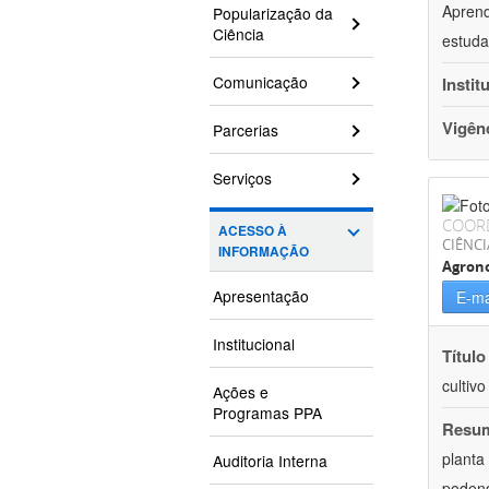
Aprend
Popularização da
Ciência
estuda
Comunicação
Instit
Vigên
Parcerias
Serviços
COOR
ACESSO À
CIÊNCI
INFORMAÇÃO
Agron
Apresentação
E-ma
Institucional
Título
cultiv
Ações e
Programas PPA
Resu
planta
Auditoria Interna
podend