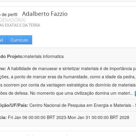
Adalberto Fazzio
DENADOR(A)
AS EXATAS E DA TERRA
il
Currículo
 do Projeto:
materials informatics
mo:
A habilidade de manusear e sintetizar materiais é de importância 
zações, a ponto de marcar eras da humanidade, como a idade da pedra, 
es ocorrem por conta da vantagem estratégica do domínio de materiais,
ções de defesa. No momento que uma civilização domina um materi
...
uição/UF/País:
Centro Nacional de Pesquisa em Energia e Materiais - S
cia:
Fri Jan 06 00:00:00 BRT 2023-Mon Jan 31 00:00:00 BRT 2028