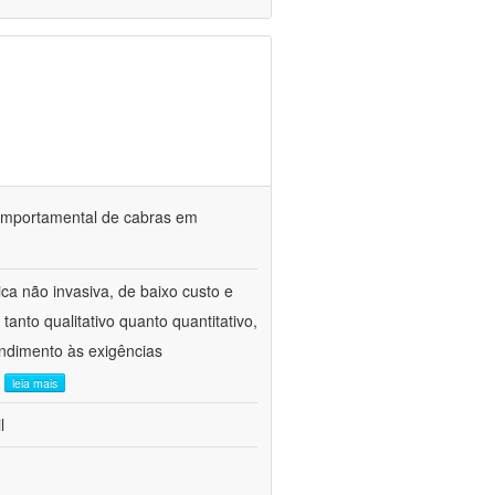
o comportamental de cabras em
ca não invasiva, de baixo custo e
tanto qualitativo quanto quantitativo,
ndimento às exigências
.
leia mais
l