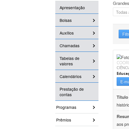
Grandes
Apresentação
Bolsas
Auxílios
Filt
Chamadas
Tabelas de
COOR
valores
CIÊNC
Educa
Calendários
E-ma
Prestação de
contas
Título
históri
Programas
Resu
Prêmios
aos pr