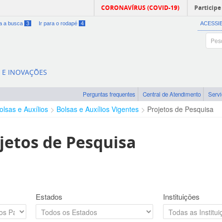
CORONAVÍRUS (COVID-19)
Participe
ra a busca
3
Ir para o rodapé
4
ACESSI
A E INOVAÇÕES
Perguntas frequentes
Central de Atendimento
Serv
olsas e Auxílios
Bolsas e Auxílios Vigentes
Projetos de Pesquisa
jetos de Pesquisa
Estados
Instituições