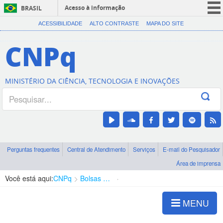
Acesso à informação
BRASIL
CORONAVÍRUS (COVID-19)
ACESSIBILIDADE
ALTO CONTRASTE
MAPA DO SITE
Participe
CNPq
Serviços
Legislação
MINISTÉRIO DA CIÊNCIA, TECNOLOGIA E INOVAÇÕES
Canais
Perguntas frequentes
Central de Atendimento
Serviços
E-mail do Pesquisador
Área de imprensa
Você está aqui:
CNPq
Bolsas e Auxílios Vigentes
Projetos de Pesquisa
MENU