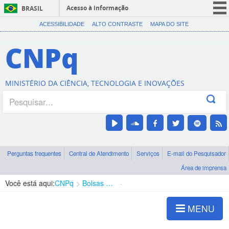
Acesso à informação
BRASIL
CORONAVÍRUS (COVID-19)
ACESSIBILIDADE
ALTO CONTRASTE
MAPA DO SITE
Participe
CNPq
Serviços
Legislação
MINISTÉRIO DA CIÊNCIA, TECNOLOGIA E INOVAÇÕES
Canais
Perguntas frequentes
Central de Atendimento
Serviços
E-mail do Pesquisador
Área de imprensa
Você está aqui:
CNPq
Bolsas e Auxílios Vigentes
Projetos de Pesquisa
MENU