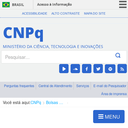
Acesso à informação
BRASIL
CORONAVÍRUS (COVID-19)
ACESSIBILIDADE
ALTO CONTRASTE
MAPA DO SITE
Participe
CNPq
Serviços
Legislação
MINISTÉRIO DA CIÊNCIA, TECNOLOGIA E INOVAÇÕES
Canais
Perguntas frequentes
Central de Atendimento
Serviços
E-mail do Pesquisador
Área de imprensa
Você está aqui:
CNPq
Bolsas e Auxílios Vigentes
Projetos de Pesquisa
MENU