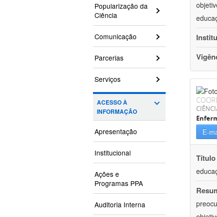
objeti
Popularização da
Ciência
educaç
Comunicação
Instit
Vigên
Parcerias
Serviços
COOR
ACESSO À
CIÊNCI
INFORMAÇÃO
Enfer
Apresentação
E-ma
Institucional
Título
educaç
Ações e
Programas PPA
Resu
preocu
Auditoria Interna
objeti