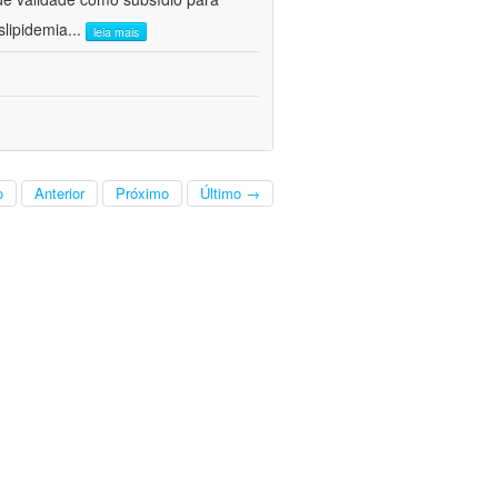
lipidemia
...
leia mais
o
Anterior
Próximo
Último →