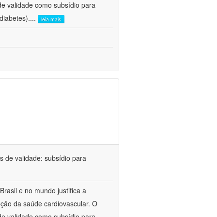
 de validade como subsídio para
diabetes).
...
leia mais
 de validade: subsídio para
rasil e no mundo justifica a
ção da saúde cardiovascular. O
 de validade como subsídio para