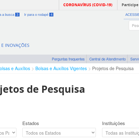
CORONAVÍRUS (COVID-19)
Participe
ra a busca
3
Ir para o rodapé
4
ACESSI
A E INOVAÇÕES
Perguntas frequentes
Central de Atendimento
Serv
olsas e Auxílios
Bolsas e Auxílios Vigentes
Projetos de Pesquisa
jetos de Pesquisa
Estados
Instituições