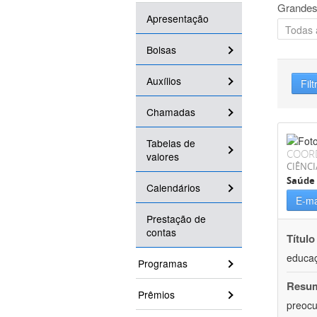
Grandes
Apresentação
Bolsas
Auxílios
Filt
Chamadas
Tabelas de
COOR
valores
CIÊNCI
Saúde 
Calendários
E-ma
Prestação de
contas
Título
educaç
Programas
Resu
Prêmios
preocu