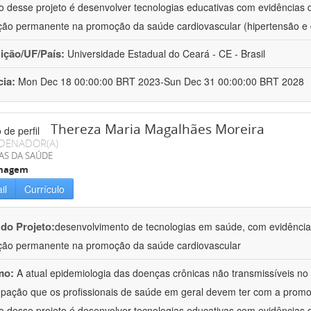
vo desse projeto é desenvolver tecnologias educativas com evidências
ão permanente na promoção da saúde cardiovascular (hipertensão e 
uição/UF/País:
Universidade Estadual do Ceará - CE - Brasil
cia:
Mon Dec 18 00:00:00 BRT 2023-Sun Dec 31 00:00:00 BRT 2028
Thereza Maria Magalhães Moreira
DENADOR(A)
AS DA SAÚDE
magem
il
Currículo
 do Projeto:
desenvolvimento de tecnologias em saúde, com evidências
ão permanente na promoção da saúde cardiovascular
mo:
A atual epidemiologia das doenças crônicas não transmissíveis no B
pação que os profissionais de saúde em geral devem ter com a promo
vo desse projeto é desenvolver tecnologias educativas com evidências