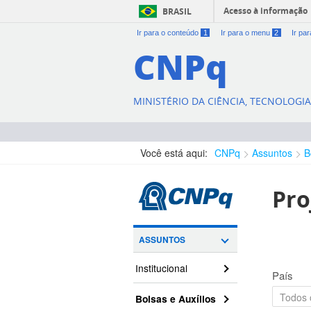
Acesso à informação
BRASIL
Ir para o conteúdo
1
Ir para o menu
2
Ir pa
CNPq
MINISTÉRIO DA CIÊNCIA, TECNOLOGI
Você está aqui:
CNPq
Assuntos
B
Pro
ASSUNTOS
Institucional
País
Bolsas e Auxílios