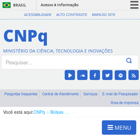
Acesso à informação
BRASIL
CORONAVÍRUS (COVID-19)
ACESSIBILIDADE
ALTO CONTRASTE
MAPA DO SITE
Participe
CNPq
Serviços
Legislação
MINISTÉRIO DA CIÊNCIA, TECNOLOGIA E INOVAÇÕES
Canais
Perguntas frequentes
Central de Atendimento
Serviços
E-mail do Pesquisador
Área de imprensa
Você está aqui:
CNPq
Bolsas e Auxílios Vigentes
Projetos de Pesquisa
MENU