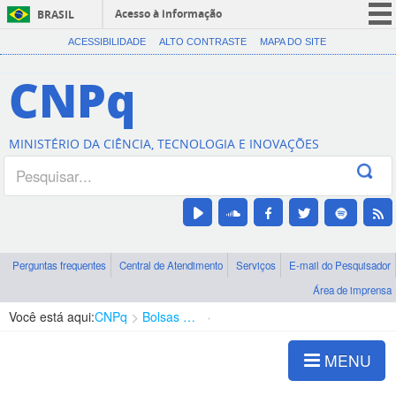
Acesso à informação
BRASIL
CORONAVÍRUS (COVID-19)
ACESSIBILIDADE
ALTO CONTRASTE
MAPA DO SITE
Participe
CNPq
Serviços
Legislação
MINISTÉRIO DA CIÊNCIA, TECNOLOGIA E INOVAÇÕES
Canais
Perguntas frequentes
Central de Atendimento
Serviços
E-mail do Pesquisador
Área de imprensa
Você está aqui:
CNPq
Bolsas e Auxílios Vigentes
Projetos de Pesquisa
MENU