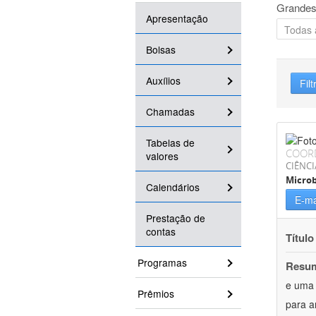
Grandes
Apresentação
Bolsas
Auxílios
Filt
Chamadas
Tabelas de
COOR
valores
CIÊNCI
Microb
Calendários
E-ma
Prestação de
contas
Título
Programas
Resu
e uma 
Prêmios
para a