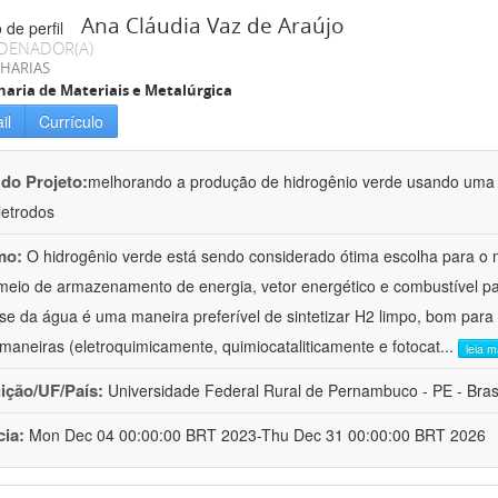
Ana Cláudia Vaz de Araújo
DENADOR(A)
HARIAS
aria de Materiais e Metalúrgica
il
Currículo
 do Projeto:
melhorando a produção de hidrogênio verde usando uma 
letrodos
mo:
O hidrogênio verde está sendo considerado ótima escolha para o 
eio de armazenamento de energia, vetor energético e combustível para
lise da água é uma maneira preferível de sintetizar H2 limpo, bom para
 maneiras (eletroquimicamente, quimiocataliticamente e fotocat
...
leia m
uição/UF/País:
Universidade Federal Rural de Pernambuco - PE - Bras
cia:
Mon Dec 04 00:00:00 BRT 2023-Thu Dec 31 00:00:00 BRT 2026