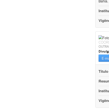
Bahia.
Instit
Vigên
COOR
OUTRA
Divulg
E-ma
Título
Resu
Instit
Vigên