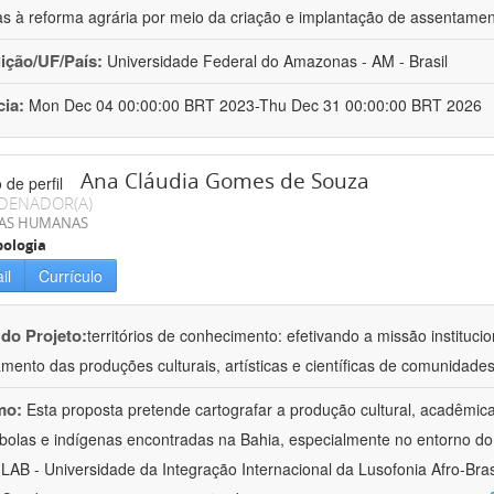
as à reforma agrária por meio da criação e implantação de assentame
uição/UF/País:
Universidade Federal do Amazonas - AM - Brasil
cia:
Mon Dec 04 00:00:00 BRT 2023-Thu Dec 31 00:00:00 BRT 2026
Ana Cláudia Gomes de Souza
DENADOR(A)
IAS HUMANAS
ologia
il
Currículo
 do Projeto:
territórios de conhecimento: efetivando a missão institucio
ento das produções culturais, artísticas e científicas de comunidade
mo:
Esta proposta pretende cartografar a produção cultural, acadêmic
bolas e indígenas encontradas na Bahia, especialmente no entorno do
LAB - Universidade da Integração Internacional da Lusofonia Afro-Bra