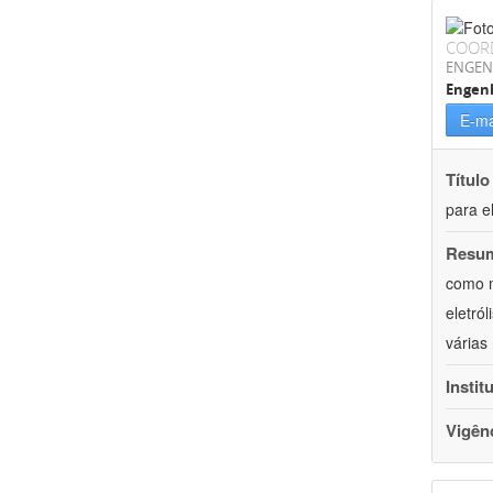
COOR
ENGEN
Engenh
E-ma
Título
para e
Resu
como m
eletró
várias
Instit
Vigên