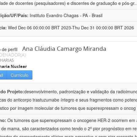
dade de docentes (pesquisadores) e discentes de graduação e pós-gr
.
uição/UF/País:
Instituto Evandro Chagas - PA - Brasil
cia:
Wed Dec 06 00:00:00 BRT 2023-Thu Dec 31 00:00:00 BRT 2026
Ana Cláudia Camargo Miranda
DENADOR(A)
HARIAS
haria Nuclear
il
Currículo
 do Projeto:
desenvolvimento, padronização e validação da radioimun
icas do anticorpo trastuzumabe íntegro e seus fragmentos como potenc
stico por imagem molecular de tumores que superexpressam o oncog
mo:
Os tumores que superexpressam o oncogene HER-2 ocorrem em 
 de mama, são caracterizados como tendo o 2º pior prognóstico em rel
icador de comportamento clínico mais agressivo e com pior resposta à