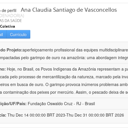
Ana Claudia Santiago de Vasconcellos
DENADOR(A)
AS DA SAÚDE
Coletiva
il
Currículo
 do Projeto:
aperfeiçoamento profissional das equipes multidisciplin
impactadas pelo garimpo de ouro na amazônia: uma abordagem integr
mo:
Hoje, no Brasil, os Povos Indígenas da Amazônia representam a p
icada pelo processo de mercantilização da natureza, marcado pela invas
eiros em busca de ouro. O garimpo provoca inúmeros problemas ambi
é a contaminação dos peixes por mercúrio. Assim, o pescado deixa de s
uição/UF/País:
Fundação Oswaldo Cruz - RJ - Brasil
cia:
Thu Dec 14 00:00:00 BRT 2023-Thu Dec 31 00:00:00 BRT 2026