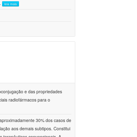
..
leia mais
oconjugação e das propriedades
iais radiofármacos para o
aproximadamente 30% dos casos de
ação aos demais subtipos. Constitui
s terapêuticas convencionais. A