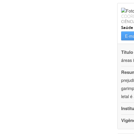
COOR
CIÊNCI
Saúde 
E-ma
Título
áreas 
Resu
prejud
garimp
letal 
Instit
Vigên