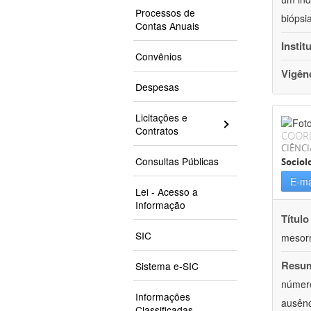
Processos de
biópsi
Contas Anuais
Instit
Convênios
Vigên
Despesas
Licitações e
Contratos
COOR
CIÊNC
Consultas Públicas
Sociol
E-ma
Lei - Acesso a
Informação
Título
SIC
mesor
Resu
Sistema e-SIC
número
Informações
ausênc
Classificadas