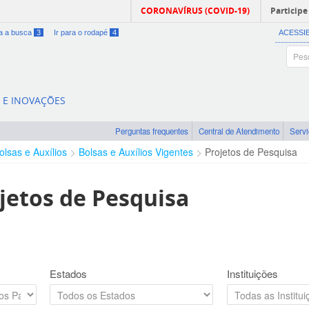
CORONAVÍRUS (COVID-19)
Participe
ra a busca
3
Ir para o rodapé
4
ACESSI
A E INOVAÇÕES
Perguntas frequentes
Central de Atendimento
Serv
olsas e Auxílios
Bolsas e Auxílios Vigentes
Projetos de Pesquisa
jetos de Pesquisa
Estados
Instituições