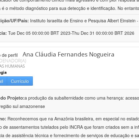
a é o método diagnóstico para sua detecção e identificação. No entant
uição/UF/País:
Instituto Israelita de Ensino e Pesquisa Albert Einstein -
cia:
Tue Dec 05 00:00:00 BRT 2023-Thu Dec 31 00:00:00 BRT 2026
Ana Cláudia Fernandes Nogueira
DENADOR(A)
IAS HUMANAS
ogia
il
Currículo
 do Projeto:
a produção da subalternidade como uma herança: acesso à 
região sul amazonense
mo:
Reconhecemos que na Amazônia brasileira, em especial no estad
 de assentamentos tutelados pelo INCRA que foram criados sem a in
ia de assistência técnica e fornecimento de serviços de educação e sa