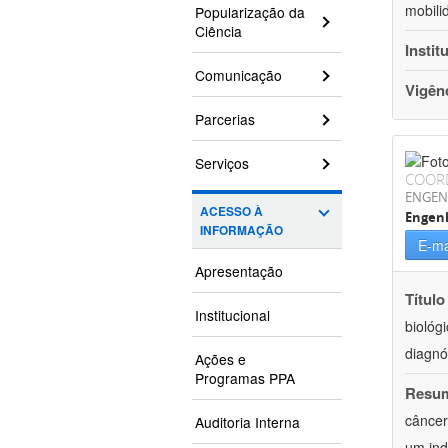
mobili
Popularização da
Ciência
Instit
Comunicação
Vigên
Parcerias
Serviços
COOR
ENGEN
ACESSO À
Engen
INFORMAÇÃO
E-ma
Apresentação
Título
Institucional
biológ
diagnó
Ações e
Programas PPA
Resu
câncer
Auditoria Interna
um ind