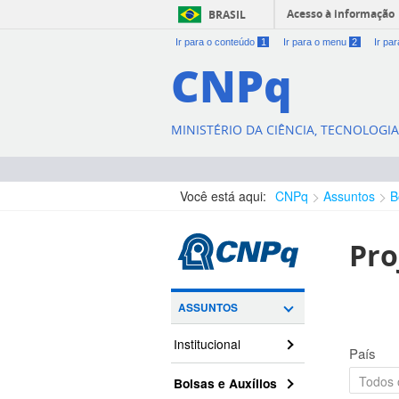
Acesso à informação
BRASIL
Ir para o conteúdo
1
Ir para o menu
2
Ir pa
CNPq
MINISTÉRIO DA CIÊNCIA, TECNOLOGI
Você está aqui:
CNPq
Assuntos
B
Pro
ASSUNTOS
Institucional
País
Bolsas e Auxílios