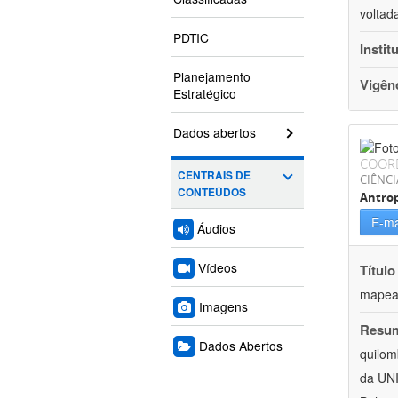
voltad
PDTIC
Instit
Planejamento
Vigên
Estratégico
Dados abertos
COOR
CENTRAIS DE
CIÊNC
CONTEÚDOS
Antrop
E-ma
Áudios
Vídeos
Título
mapeam
Imagens
Resu
Dados Abertos
quilom
da UNI