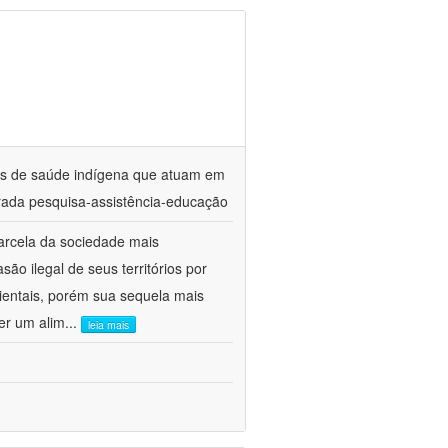
ares de saúde indígena que atuam em
ada pesquisa-assistência-educação
arcela da sociedade mais
ão ilegal de seus territórios por
entais, porém sua sequela mais
er um alim
...
leia mais