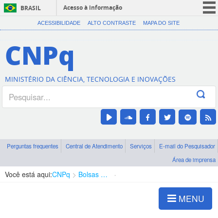
Acesso à informação
BRASIL
CORONAVÍRUS (COVID-19)
ACESSIBILIDADE
ALTO CONTRASTE
MAPA DO SITE
Participe
CNPq
Serviços
Legislação
MINISTÉRIO DA CIÊNCIA, TECNOLOGIA E INOVAÇÕES
Canais
Perguntas frequentes
Central de Atendimento
Serviços
E-mail do Pesquisador
Área de imprensa
Você está aqui:
CNPq
Bolsas e Auxílios Vigentes
Projetos de Pesquisa
MENU