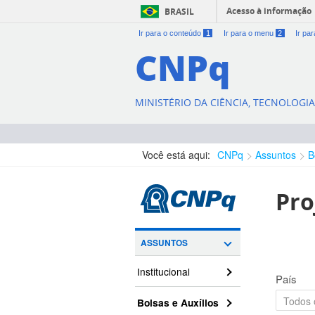
Acesso à informação
BRASIL
Ir para o conteúdo
1
Ir para o menu
2
Ir pa
CNPq
MINISTÉRIO DA CIÊNCIA, TECNOLOGI
Você está aqui:
CNPq
Assuntos
B
Pro
ASSUNTOS
Institucional
País
Bolsas e Auxílios