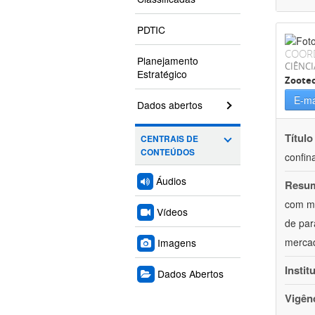
PDTIC
COOR
Planejamento
CIÊNCI
Estratégico
Zoote
E-ma
Dados abertos
Título
CENTRAIS DE
CONTEÚDOS
confin
Áudios
Resu
com mú
Vídeos
de par
mercad
Imagens
Instit
Dados Abertos
Vigên