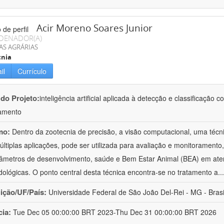
Acir Moreno Soares Junior
DENADOR(A)
AS AGRÁRIAS
cnia
il
Currículo
 do Projeto:
inteligência artificial aplicada à detecção e classificaçã
amento
mo:
Dentro da zootecnia de precisão, a visão computacional, uma técni
ltiplas aplicações, pode ser utilizada para avaliação e monitoramento, 
âmetros de desenvolvimento, saúde e Bem Estar Animal (BEA) em ate
ológicas. O ponto central desta técnica encontra-se no tratamento a
..
uição/UF/País:
Universidade Federal de São João Del-Rei - MG - Brasi
cia:
Tue Dec 05 00:00:00 BRT 2023-Thu Dec 31 00:00:00 BRT 2026