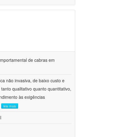
o comportamental de cabras em
ca não invasiva, de baixo custo e
tanto qualitativo quanto quantitativo,
ndimento às exigências
.
leia mais
l