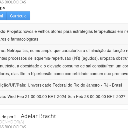
AS BIOLÓGICAS
gia
il
Currículo
 do Projeto:
novos e velhos atores para estratégias terapêuticas em nef
ares e farmacológicas
mo:
Nefropatias, nome amplo que caracteriza a diminuição da função r
ntes processos de isquemia-reperfusão (I/R) (agudos), uropatia obstrut
nutrição, a obesidade e o elevado consumo de sal constituírem um con
tares, elas têm a hipertensão como comorbidade comum que promov
uição/UF/País:
Universidade Federal do Rio de Janeiro - RJ - Brasil
cia:
Wed Feb 21 00:00:00 BRT 2024-Sun Feb 28 00:00:00 BRT 2027
Adelar Bracht
DENADOR(A)
AS BIOLÓGICAS