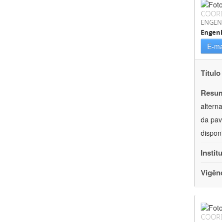
COOR
ENGEN
Engenh
E-ma
Título
Resu
altern
da pav
dispon
Instit
Vigên
COOR