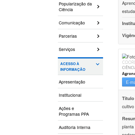
Aprend
Popularização da
Ciência
estuda
Comunicação
Instit
Vigên
Parcerias
Serviços
COOR
ACESSO À
CIÊNCI
INFORMAÇÃO
Agron
Apresentação
E-ma
Institucional
Título
cultiv
Ações e
Programas PPA
Resu
planta
Auditoria Interna
podend