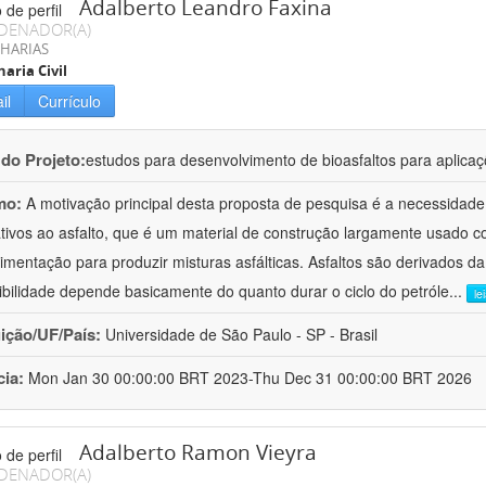
Adalberto Leandro Faxina
DENADOR(A)
HARIAS
aria Civil
il
Currículo
 do Projeto:
estudos para desenvolvimento de bioasfaltos para aplic
mo:
A motivação principal desta proposta de pesquisa é a necessidade
ativos ao asfalto, que é um material de construção largamente usado 
imentação para produzir misturas asfálticas. Asfaltos são derivados da
ibilidade depende basicamente do quanto durar o ciclo do petróle
...
le
uição/UF/País:
Universidade de São Paulo - SP - Brasil
cia:
Mon Jan 30 00:00:00 BRT 2023-Thu Dec 31 00:00:00 BRT 2026
Adalberto Ramon Vieyra
DENADOR(A)