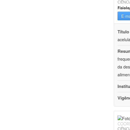
CIÊNCI
Fisiolo
E-ma
Título
acelul
Resu
freque
da des
alimen
Instit
Vigên
COOR
CIÊNCI