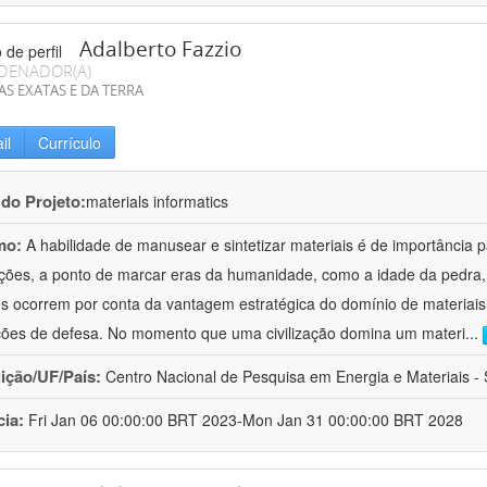
Adalberto Fazzio
DENADOR(A)
AS EXATAS E DA TERRA
il
Currículo
 do Projeto:
materials informatics
mo:
A habilidade de manusear e sintetizar materiais é de importância 
zações, a ponto de marcar eras da humanidade, como a idade da pedra, 
es ocorrem por conta da vantagem estratégica do domínio de materiais,
ções de defesa. No momento que uma civilização domina um materi
...
uição/UF/País:
Centro Nacional de Pesquisa em Energia e Materiais - S
cia:
Fri Jan 06 00:00:00 BRT 2023-Mon Jan 31 00:00:00 BRT 2028