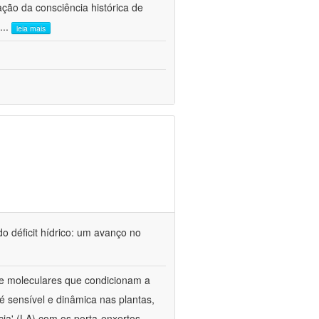
ão da consciência histórica de
...
leia mais
o déficit hídrico: um avanço no
s e moleculares que condicionam a
é sensível e dinâmica nas plantas,
cia' (LA) com os porta-enxertos