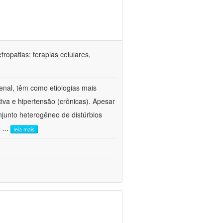
ropatias: terapias celulares,
enal, têm como etiologias mais
iva e hipertensão (crônicas). Apesar
junto heterogêneo de distúrbios
e
...
leia mais