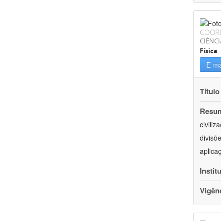
COOR
CIÊNCI
Física
E-ma
Título
Resu
civili
divisõ
aplica
Instit
Vigên