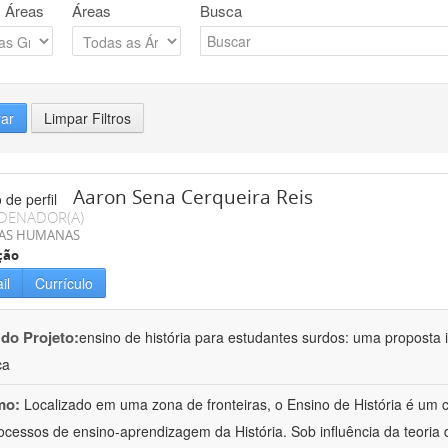
 Áreas
Áreas
Busca
rar
Limpar Filtros
Aaron Sena Cerqueira Reis
DENADOR(A)
IAS HUMANAS
ção
il
Currículo
 do Projeto:
ensino de história para estudantes surdos: uma proposta i
ca
mo:
Localizado em uma zona de fronteiras, o Ensino de História é um
ocessos de ensino-aprendizagem da História. Sob influência da teoria d