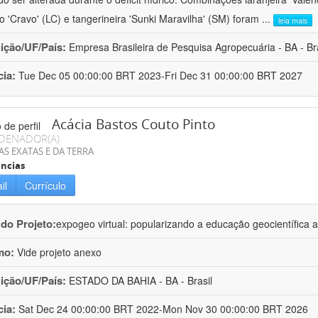
ro 'Cravo' (LC) e tangerineira 'Sunki Maravilha' (SM) foram
...
leia mais
uição/UF/País:
Empresa Brasileira de Pesquisa Agropecuária - BA - Bra
cia:
Tue Dec 05 00:00:00 BRT 2023-Fri Dec 31 00:00:00 BRT 2027
Acácia Bastos Couto Pinto
DENADOR(A)
AS EXATAS E DA TERRA
ncias
il
Currículo
 do Projeto:
expogeo virtual: popularizando a educação geocientífica a
mo:
Vide projeto anexo
uição/UF/País:
ESTADO DA BAHIA - BA - Brasil
cia:
Sat Dec 24 00:00:00 BRT 2022-Mon Nov 30 00:00:00 BRT 2026