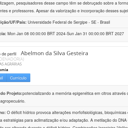
izagem, pesquisadores desse campo têm se debruçado sobre a formaç
ntes e professores. Apesar da valorização e incorporação desses sujei
uição/UF/País:
Universidade Federal de Sergipe - SE - Brasil
cia:
Mon Jan 08 00:00:00 BRT 2024-Sun Jan 31 00:00:00 BRT 2027
Abelmon da Silva Gesteira
DENADOR(A)
AS AGRÁRIAS
omia
il
Currículo
 do Projeto:
potencializando a memória epigenética em citros através d
o agropecuário.
mo:
O déficit hídrico provoca alterações morfofisiológicas, bioquímica
 a estratégias para aclimatização e/ou adaptação. A metilação do DNA 
o ser alterada durante o déficit hídrico. Combinações laranjeira 'Valên