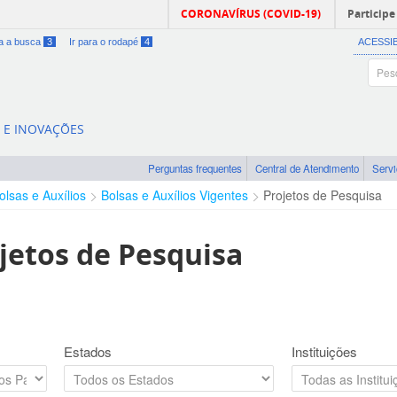
CORONAVÍRUS (COVID-19)
Participe
ra a busca
3
Ir para o rodapé
4
ACESSI
A E INOVAÇÕES
Perguntas frequentes
Central de Atendimento
Serv
olsas e Auxílios
Bolsas e Auxílios Vigentes
Projetos de Pesquisa
jetos de Pesquisa
Estados
Instituições