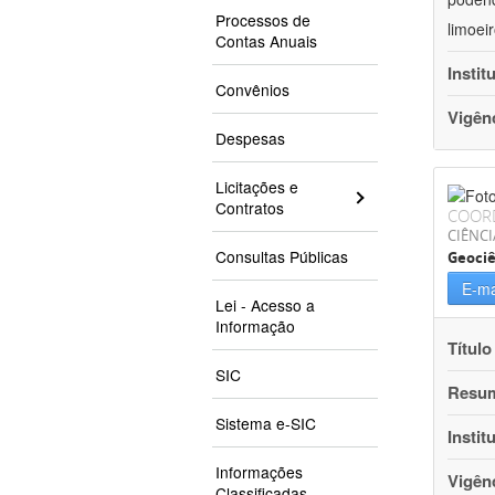
Processos de
limoei
Contas Anuais
Instit
Convênios
Vigên
Despesas
Licitações e
Contratos
COOR
CIÊNCI
Consultas Públicas
Geociê
E-ma
Lei - Acesso a
Informação
Título
SIC
Resu
Sistema e-SIC
Instit
Informações
Vigên
Classificadas