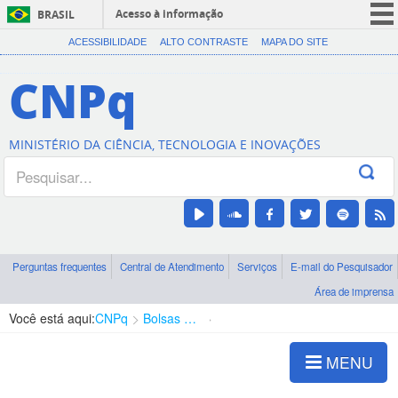
Acesso à informação
BRASIL
CORONAVÍRUS (COVID-19)
ACESSIBILIDADE
ALTO CONTRASTE
MAPA DO SITE
Participe
CNPq
Serviços
Legislação
MINISTÉRIO DA CIÊNCIA, TECNOLOGIA E INOVAÇÕES
Canais
Perguntas frequentes
Central de Atendimento
Serviços
E-mail do Pesquisador
Área de imprensa
Você está aqui:
CNPq
Bolsas e Auxílios Vigentes
Projetos de Pesquisa
MENU