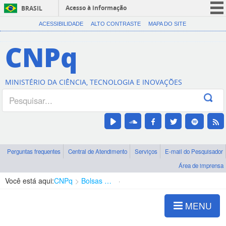
Acesso à informação
BRASIL
CORONAVÍRUS (COVID-19)
ACESSIBILIDADE
ALTO CONTRASTE
MAPA DO SITE
Participe
CNPq
Serviços
Legislação
MINISTÉRIO DA CIÊNCIA, TECNOLOGIA E INOVAÇÕES
Canais
Perguntas frequentes
Central de Atendimento
Serviços
E-mail do Pesquisador
Área de imprensa
Você está aqui:
CNPq
Bolsas e Auxílios Vigentes
Projetos de Pesquisa
MENU