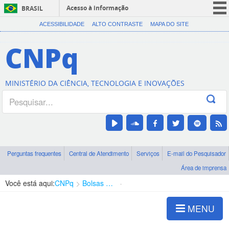
Acesso à informação
BRASIL
CORONAVÍRUS (COVID-19)
ACESSIBILIDADE
ALTO CONTRASTE
MAPA DO SITE
Participe
CNPq
Serviços
Legislação
MINISTÉRIO DA CIÊNCIA, TECNOLOGIA E INOVAÇÕES
Canais
Perguntas frequentes
Central de Atendimento
Serviços
E-mail do Pesquisador
Área de imprensa
Você está aqui:
CNPq
Bolsas e Auxílios Vigentes
Projetos de Pesquisa
MENU