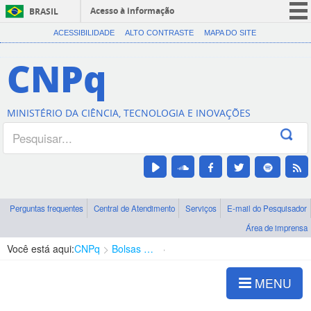
Acesso à informação
BRASIL
CORONAVÍRUS (COVID-19)
ACESSIBILIDADE
ALTO CONTRASTE
MAPA DO SITE
Participe
CNPq
Serviços
Legislação
MINISTÉRIO DA CIÊNCIA, TECNOLOGIA E INOVAÇÕES
Canais
Perguntas frequentes
Central de Atendimento
Serviços
E-mail do Pesquisador
Área de imprensa
Você está aqui:
CNPq
Bolsas e Auxílios Vigentes
Projetos de Pesquisa
MENU