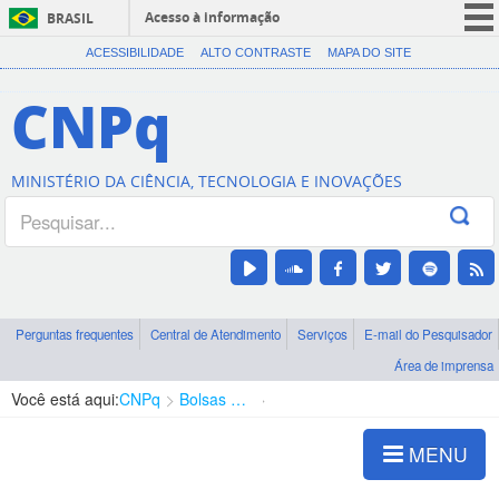
Acesso à informação
BRASIL
CORONAVÍRUS (COVID-19)
ACESSIBILIDADE
ALTO CONTRASTE
MAPA DO SITE
Participe
CNPq
Serviços
Legislação
MINISTÉRIO DA CIÊNCIA, TECNOLOGIA E INOVAÇÕES
Canais
Perguntas frequentes
Central de Atendimento
Serviços
E-mail do Pesquisador
Área de imprensa
Você está aqui:
CNPq
Bolsas e Auxílios Vigentes
Projetos de Pesquisa
MENU