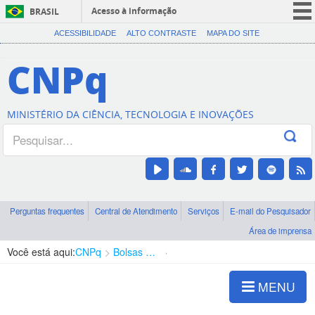
Acesso à informação
BRASIL
CORONAVÍRUS (COVID-19)
ACESSIBILIDADE
ALTO CONTRASTE
MAPA DO SITE
Participe
CNPq
Serviços
Legislação
MINISTÉRIO DA CIÊNCIA, TECNOLOGIA E INOVAÇÕES
Canais
Perguntas frequentes
Central de Atendimento
Serviços
E-mail do Pesquisador
Área de imprensa
Você está aqui:
CNPq
Bolsas e Auxílios Vigentes
Projetos de Pesquisa
MENU