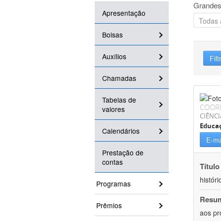
Grandes
Apresentação
Bolsas
Auxílios
Filt
Chamadas
Tabelas de
COOR
valores
CIÊNC
Educa
Calendários
E-ma
Prestação de
contas
Título
históri
Programas
Resu
Prêmios
aos pr