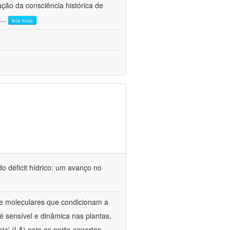
ão da consciência histórica de
...
leia mais
o déficit hídrico: um avanço no
s e moleculares que condicionam a
é sensível e dinâmica nas plantas,
cia' (LA) com os porta-enxertos