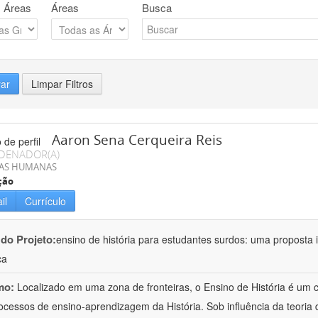
 Áreas
Áreas
Busca
rar
Limpar Filtros
Aaron Sena Cerqueira Reis
DENADOR(A)
IAS HUMANAS
ção
il
Currículo
 do Projeto:
ensino de história para estudantes surdos: uma proposta i
ca
mo:
Localizado em uma zona de fronteiras, o Ensino de História é um
ocessos de ensino-aprendizagem da História. Sob influência da teoria d