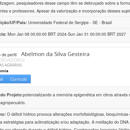
izagem, pesquisadores desse campo têm se debruçado sobre a formaç
ntes e professores. Apesar da valorização e incorporação desses sujei
uição/UF/País:
Universidade Federal de Sergipe - SE - Brasil
cia:
Mon Jan 08 00:00:00 BRT 2024-Sun Jan 31 00:00:00 BRT 2027
Abelmon da Silva Gesteira
DENADOR(A)
AS AGRÁRIAS
omia
il
Currículo
 do Projeto:
potencializando a memória epigenética em citros através d
o agropecuário.
mo:
O déficit hídrico provoca alterações morfofisiológicas, bioquímica
 a estratégias para aclimatização e/ou adaptação. A metilação do DNA 
o ser alterada durante o déficit hídrico. Combinações laranjeira 'Valên