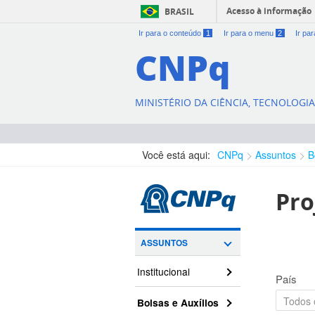
Acesso à informação
BRASIL
Ir para o conteúdo
1
Ir para o menu
2
Ir pa
CNPq
MINISTÉRIO DA CIÊNCIA, TECNOLOGI
Você está aqui:
CNPq
Assuntos
B
Pro
ASSUNTOS
Institucional
País
Bolsas e Auxílios