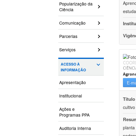
Aprend
Popularização da
Ciência
estuda
Comunicação
Instit
Vigên
Parcerias
Serviços
COOR
ACESSO À
CIÊNCI
INFORMAÇÃO
Agron
Apresentação
E-ma
Institucional
Título
cultiv
Ações e
Programas PPA
Resu
planta
Auditoria Interna
podend