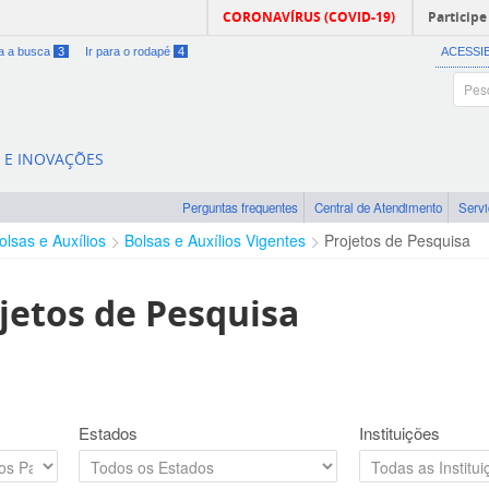
CORONAVÍRUS (COVID-19)
Participe
ra a busca
3
Ir para o rodapé
4
ACESSI
A E INOVAÇÕES
Perguntas frequentes
Central de Atendimento
Serv
olsas e Auxílios
Bolsas e Auxílios Vigentes
Projetos de Pesquisa
jetos de Pesquisa
Estados
Instituições