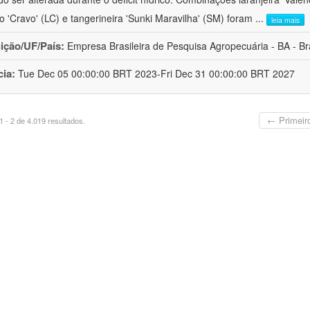
ro 'Cravo' (LC) e tangerineira 'Sunki Maravilha' (SM) foram
...
leia mais
uição/UF/País:
Empresa Brasileira de Pesquisa Agropecuária - BA - Bra
cia:
Tue Dec 05 00:00:00 BRT 2023-Fri Dec 31 00:00:00 BRT 2027
← Primeir
 - 2 de 4.019 resultados.