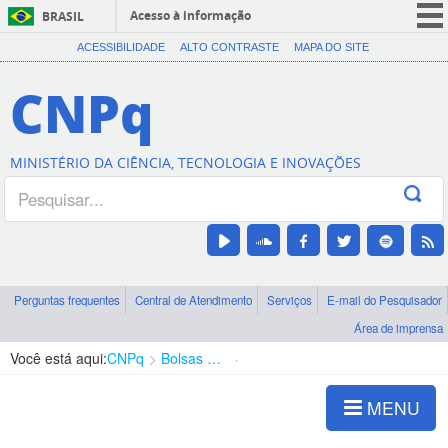
Acesso à informação
BRASIL
CORONAVÍRUS (COVID-19)
ACESSIBILIDADE
ALTO CONTRASTE
MAPA DO SITE
Participe
CNPq
Serviços
Legislação
MINISTÉRIO DA CIÊNCIA, TECNOLOGIA E INOVAÇÕES
Canais
Perguntas frequentes
Central de Atendimento
Serviços
E-mail do Pesquisador
Área de imprensa
Você está aqui:
CNPq
Bolsas e Auxílios Vigentes
Projetos de Pesquisa
MENU