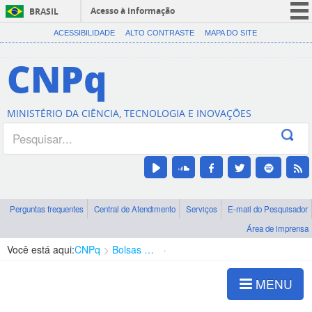
Acesso à informação
BRASIL
CORONAVÍRUS (COVID-19)
ACESSIBILIDADE
ALTO CONTRASTE
MAPA DO SITE
Participe
CNPq
Serviços
Legislação
MINISTÉRIO DA CIÊNCIA, TECNOLOGIA E INOVAÇÕES
Canais
Perguntas frequentes
Central de Atendimento
Serviços
E-mail do Pesquisador
Área de imprensa
Você está aqui:
CNPq
Bolsas e Auxílios Vigentes
Projetos de Pesquisa
MENU