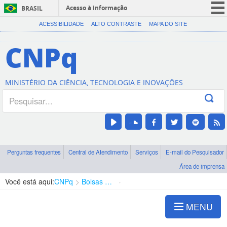
Acesso à informação
BRASIL
CORONAVÍRUS (COVID-19)
ACESSIBILIDADE
ALTO CONTRASTE
MAPA DO SITE
Participe
CNPq
Serviços
Legislação
MINISTÉRIO DA CIÊNCIA, TECNOLOGIA E INOVAÇÕES
Canais
Perguntas frequentes
Central de Atendimento
Serviços
E-mail do Pesquisador
Área de imprensa
Você está aqui:
CNPq
Bolsas e Auxílios Vigentes
Projetos de Pesquisa
MENU