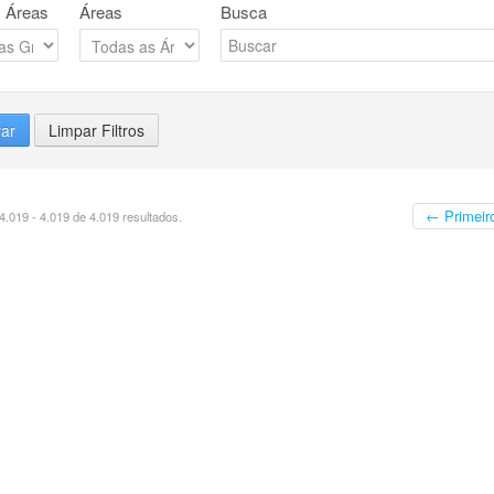
 Áreas
Áreas
Busca
rar
Limpar Filtros
← Primeir
.019 - 4.019 de 4.019 resultados.