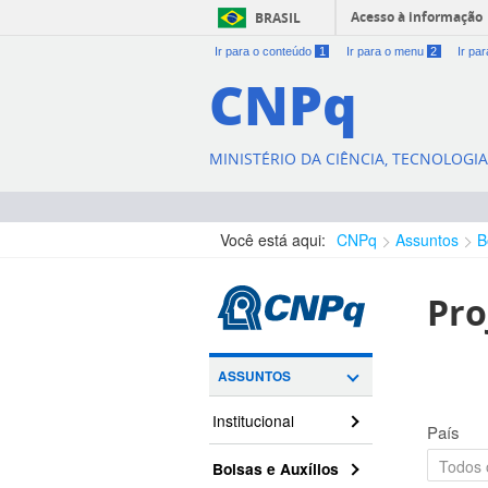
Acesso à informação
BRASIL
Ir para o conteúdo
1
Ir para o menu
2
Ir pa
CNPq
MINISTÉRIO DA CIÊNCIA, TECNOLOGI
Você está aqui:
CNPq
Assuntos
B
Pro
ASSUNTOS
Institucional
País
Bolsas e Auxílios