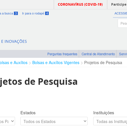
CORONAVÍRUS (COVID-19)
Participe
ra a busca
3
Ir para o rodapé
4
ACESSI
A E INOVAÇÕES
Perguntas frequentes
Central de Atendimento
Serv
olsas e Auxílios
Bolsas e Auxílios Vigentes
Projetos de Pesquisa
jetos de Pesquisa
Estados
Instituições