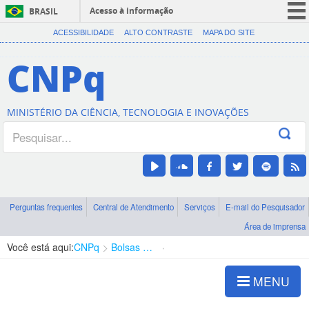
Acesso à informação
BRASIL
CORONAVÍRUS (COVID-19)
ACESSIBILIDADE
ALTO CONTRASTE
MAPA DO SITE
Participe
CNPq
Serviços
Legislação
MINISTÉRIO DA CIÊNCIA, TECNOLOGIA E INOVAÇÕES
Canais
Perguntas frequentes
Central de Atendimento
Serviços
E-mail do Pesquisador
Área de imprensa
Você está aqui:
CNPq
Bolsas e Auxílios Vigentes
Projetos de Pesquisa
MENU