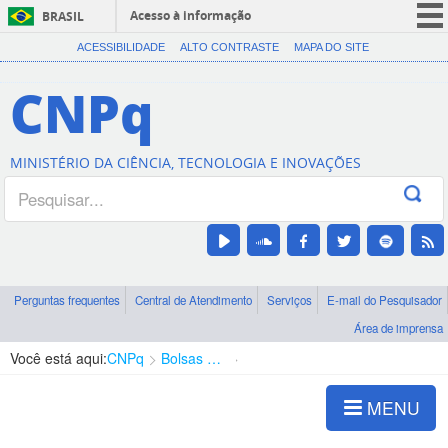
Acesso à informação
BRASIL
CORONAVÍRUS (COVID-19)
ACESSIBILIDADE
ALTO CONTRASTE
MAPA DO SITE
Participe
CNPq
Serviços
Legislação
MINISTÉRIO DA CIÊNCIA, TECNOLOGIA E INOVAÇÕES
Canais
Perguntas frequentes
Central de Atendimento
Serviços
E-mail do Pesquisador
Área de imprensa
Você está aqui:
CNPq
Bolsas e Auxílios Vigentes
Projetos de Pesquisa
MENU