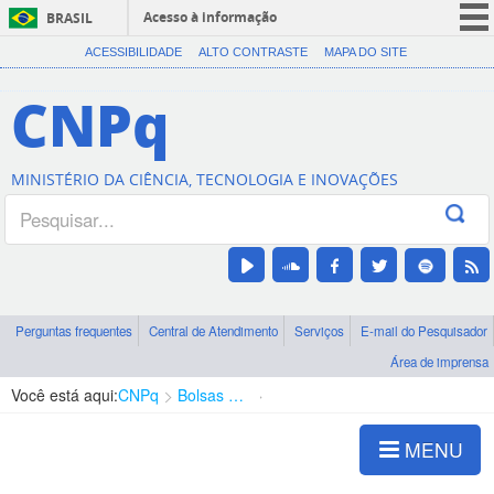
Acesso à informação
BRASIL
CORONAVÍRUS (COVID-19)
ACESSIBILIDADE
ALTO CONTRASTE
MAPA DO SITE
Participe
CNPq
Serviços
Legislação
MINISTÉRIO DA CIÊNCIA, TECNOLOGIA E INOVAÇÕES
Canais
Perguntas frequentes
Central de Atendimento
Serviços
E-mail do Pesquisador
Área de imprensa
Você está aqui:
CNPq
Bolsas e Auxílios Vigentes
Projetos de Pesquisa
MENU