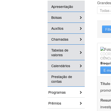
Grandes
Apresentação
Bolsas
Auxílios
Filt
Chamadas
Tabelas de
COOR
valores
CIÊNCI
Bioqu
Calendários
E-ma
Prestação de
contas
Título
promot
Programas
Resu
Prêmios
invest