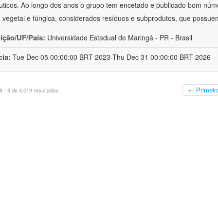
uticos. Ao longo dos anos o grupo tem encetado e publicado bom núm
 vegetal e fúngica, considerados resíduos e subprodutos, que possue
uição/UF/País:
Universidade Estadual de Maringá - PR - Brasil
cia:
Tue Dec 05 00:00:00 BRT 2023-Thu Dec 31 00:00:00 BRT 2026
← Primeir
 - 8 de 4.019 resultados.