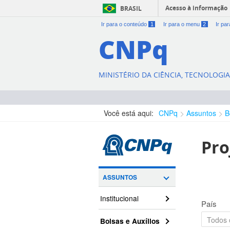
Acesso à informação
BRASIL
Ir para o conteúdo
1
Ir para o menu
2
Ir pa
CNPq
MINISTÉRIO DA CIÊNCIA, TECNOLOGI
Você está aqui:
CNPq
Assuntos
B
Pro
ASSUNTOS
Institucional
País
Bolsas e Auxílios