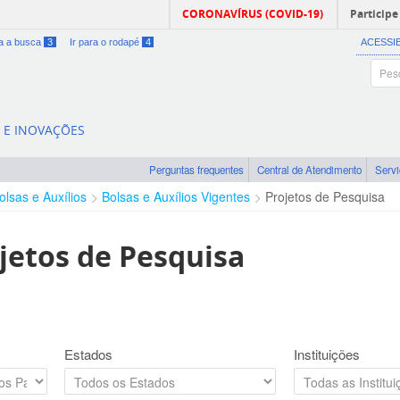
CORONAVÍRUS (COVID-19)
Participe
ra a busca
3
Ir para o rodapé
4
ACESSI
A E INOVAÇÕES
Perguntas frequentes
Central de Atendimento
Serv
olsas e Auxílios
Bolsas e Auxílios Vigentes
Projetos de Pesquisa
jetos de Pesquisa
Estados
Instituições