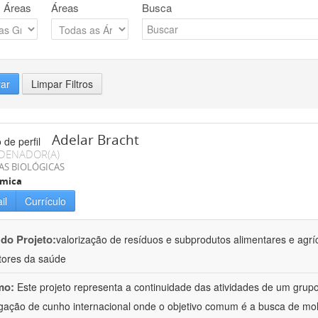
 Áreas
Áreas
Busca
rar
Limpar Filtros
Adelar Bracht
DENADOR(A)
AS BIOLÓGICAS
ímica
il
Currículo
 do Projeto:
valorização de resíduos e subprodutos alimentares e agrí
ores da saúde
mo:
Este projeto representa a continuidade das atividades de um gr
igação de cunho internacional onde o objetivo comum é a busca de mol