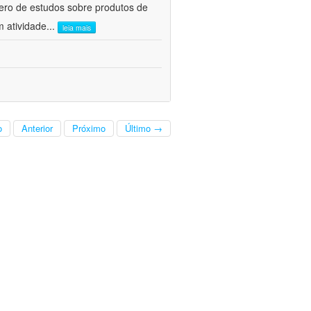
ero de estudos sobre produtos de
m atividade
...
leia mais
o
Anterior
Próximo
Último →