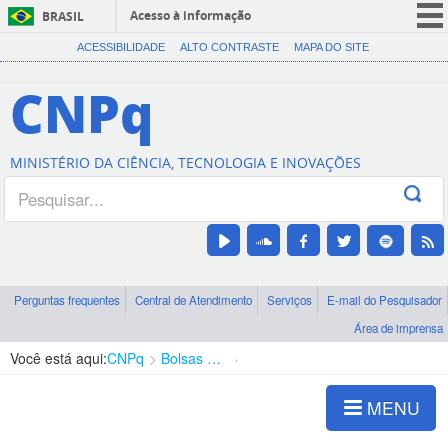
Acesso à informação
BRASIL
CORONAVÍRUS (COVID-19)
ACESSIBILIDADE
ALTO CONTRASTE
MAPA DO SITE
Participe
CNPq
Serviços
Legislação
MINISTÉRIO DA CIÊNCIA, TECNOLOGIA E INOVAÇÕES
Canais
Perguntas frequentes
Central de Atendimento
Serviços
E-mail do Pesquisador
Área de imprensa
Você está aqui:
CNPq
Bolsas e Auxílios Vigentes
Projetos de Pesquisa
MENU