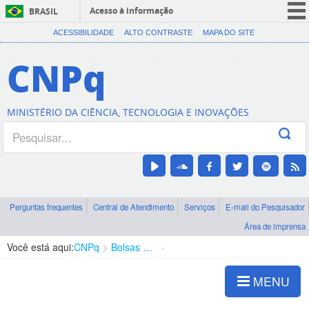
Acesso à informação
BRASIL
CORONAVÍRUS (COVID-19)
ACESSIBILIDADE
ALTO CONTRASTE
MAPA DO SITE
Participe
CNPq
Serviços
Legislação
MINISTÉRIO DA CIÊNCIA, TECNOLOGIA E INOVAÇÕES
Canais
Perguntas frequentes
Central de Atendimento
Serviços
E-mail do Pesquisador
Área de imprensa
Você está aqui:
CNPq
Bolsas e Auxílios Vigentes
Projetos de Pesquisa
MENU