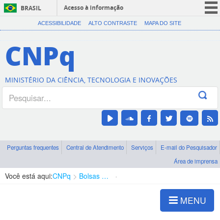
Acesso à informação
BRASIL
CORONAVÍRUS (COVID-19)
ACESSIBILIDADE
ALTO CONTRASTE
MAPA DO SITE
Participe
CNPq
Serviços
Legislação
MINISTÉRIO DA CIÊNCIA, TECNOLOGIA E INOVAÇÕES
Canais
Perguntas frequentes
Central de Atendimento
Serviços
E-mail do Pesquisador
Área de imprensa
Você está aqui:
CNPq
Bolsas e Auxílios Vigentes
Projetos de Pesquisa
MENU