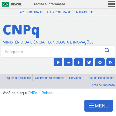
Acesso à informação
BRASIL
CORONAVÍRUS (COVID-19)
ACESSIBILIDADE
ALTO CONTRASTE
MAPA DO SITE
Participe
CNPq
Serviços
Legislação
MINISTÉRIO DA CIÊNCIA, TECNOLOGIA E INOVAÇÕES
Canais
Perguntas frequentes
Central de Atendimento
Serviços
E-mail do Pesquisador
Área de imprensa
Você está aqui:
CNPq
Bolsas e Auxílios Vigentes
Projetos de Pesquisa
MENU