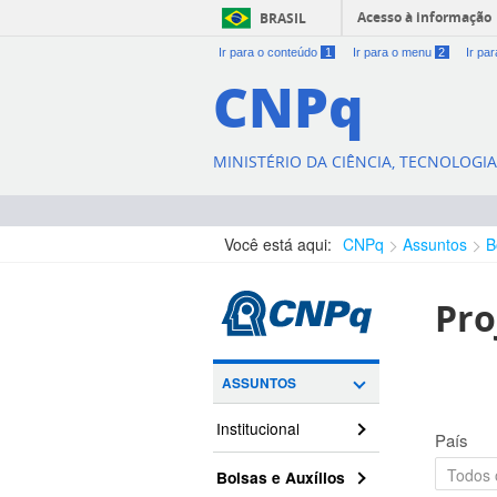
Acesso à informação
BRASIL
Ir para o conteúdo
1
Ir para o menu
2
Ir pa
CNPq
MINISTÉRIO DA CIÊNCIA, TECNOLOGI
Você está aqui:
CNPq
Assuntos
B
Pro
ASSUNTOS
Institucional
País
Bolsas e Auxílios