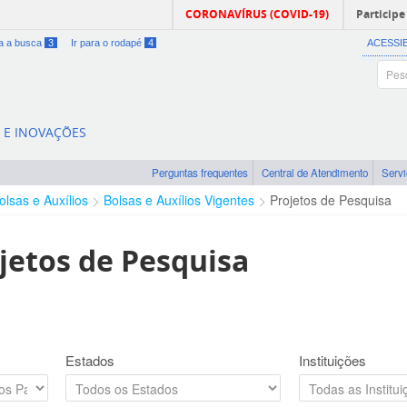
CORONAVÍRUS (COVID-19)
Participe
ra a busca
3
Ir para o rodapé
4
ACESSI
A E INOVAÇÕES
Perguntas frequentes
Central de Atendimento
Serv
olsas e Auxílios
Bolsas e Auxílios Vigentes
Projetos de Pesquisa
jetos de Pesquisa
Estados
Instituições