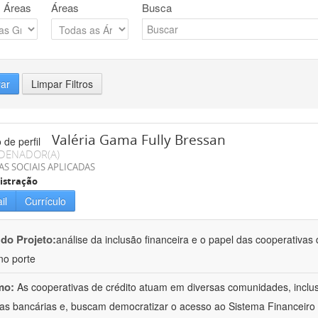
 Áreas
Áreas
Busca
rar
Limpar Filtros
Valéria Gama Fully Bressan
DENADOR(A)
AS SOCIAIS APLICADAS
istração
il
Currículo
 do Projeto:
análise da inclusão financeira e o papel das cooperativas
o porte
mo:
As cooperativas de crédito atuam em diversas comunidades, inclu
as bancárias e, buscam democratizar o acesso ao Sistema Financeiro