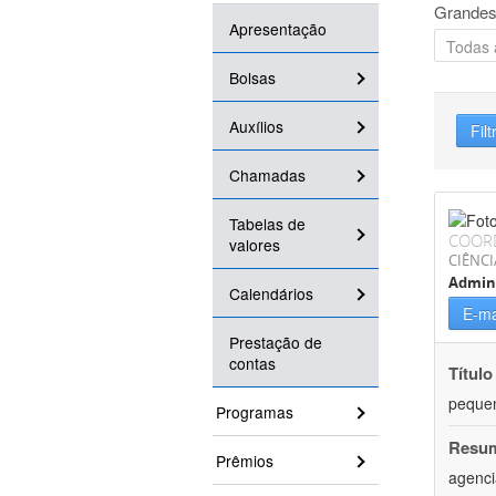
Grandes
Apresentação
Bolsas
Auxílios
Filt
Chamadas
Tabelas de
COOR
valores
CIÊNCI
Admin
Calendários
E-ma
Prestação de
contas
Título
pequen
Programas
Resu
Prêmios
agenci