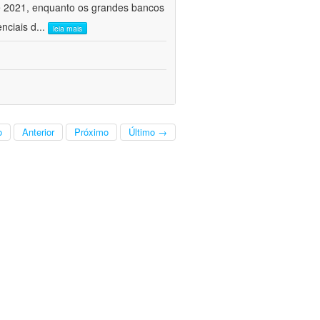
e 2021, enquanto os grandes bancos
nciais d
...
leia mais
o
Anterior
Próximo
Último →