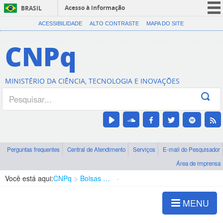
Acesso à informação
BRASIL
CORONAVÍRUS (COVID-19)
ACESSIBILIDADE
ALTO CONTRASTE
MAPA DO SITE
Participe
CNPq
Serviços
Legislação
MINISTÉRIO DA CIÊNCIA, TECNOLOGIA E INOVAÇÕES
Canais
Perguntas frequentes
Central de Atendimento
Serviços
E-mail do Pesquisador
Área de imprensa
Você está aqui:
CNPq
Bolsas e Auxílios Vigentes
Projetos de Pesquisa
MENU