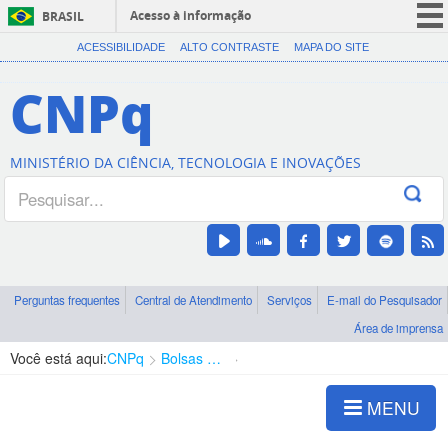
Acesso à informação
BRASIL
CORONAVÍRUS (COVID-19)
ACESSIBILIDADE
ALTO CONTRASTE
MAPA DO SITE
Participe
CNPq
Serviços
Legislação
MINISTÉRIO DA CIÊNCIA, TECNOLOGIA E INOVAÇÕES
Canais
Perguntas frequentes
Central de Atendimento
Serviços
E-mail do Pesquisador
Área de imprensa
Você está aqui:
CNPq
Bolsas e Auxílios Vigentes
Projetos de Pesquisa
MENU