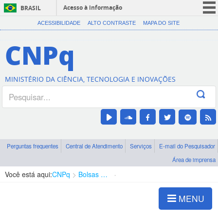
Acesso à informação
BRASIL
CORONAVÍRUS (COVID-19)
ACESSIBILIDADE
ALTO CONTRASTE
MAPA DO SITE
Participe
CNPq
Serviços
Legislação
MINISTÉRIO DA CIÊNCIA, TECNOLOGIA E INOVAÇÕES
Canais
Perguntas frequentes
Central de Atendimento
Serviços
E-mail do Pesquisador
Área de imprensa
Você está aqui:
CNPq
Bolsas e Auxílios Vigentes
Projetos de Pesquisa
MENU