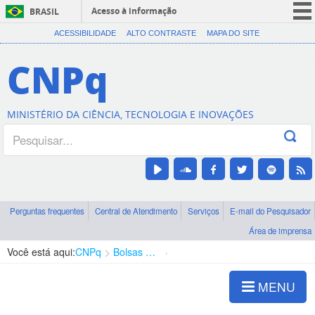
Acesso à informação
BRASIL
CORONAVÍRUS (COVID-19)
ACESSIBILIDADE
ALTO CONTRASTE
MAPA DO SITE
Participe
CNPq
Serviços
Legislação
MINISTÉRIO DA CIÊNCIA, TECNOLOGIA E INOVAÇÕES
Canais
Perguntas frequentes
Central de Atendimento
Serviços
E-mail do Pesquisador
Área de imprensa
Você está aqui:
CNPq
Bolsas e Auxílios Vigentes
Projetos de Pesquisa
MENU