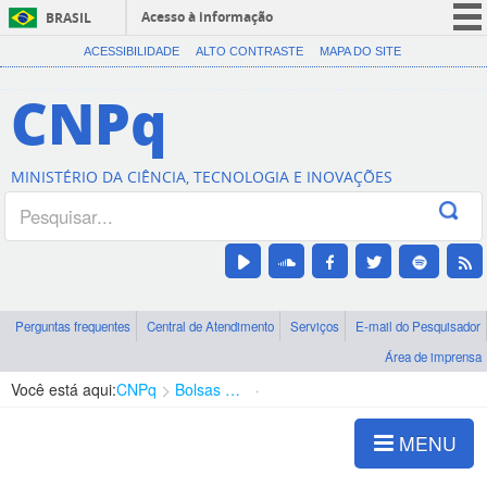
Acesso à informação
BRASIL
CORONAVÍRUS (COVID-19)
ACESSIBILIDADE
ALTO CONTRASTE
MAPA DO SITE
Participe
CNPq
Serviços
Legislação
MINISTÉRIO DA CIÊNCIA, TECNOLOGIA E INOVAÇÕES
Canais
Perguntas frequentes
Central de Atendimento
Serviços
E-mail do Pesquisador
Área de imprensa
Você está aqui:
CNPq
Bolsas e Auxílios Vigentes
Projetos de Pesquisa
MENU