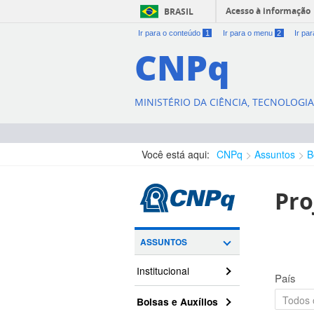
Acesso à informação
BRASIL
Ir para o conteúdo
1
Ir para o menu
2
Ir pa
CNPq
MINISTÉRIO DA CIÊNCIA, TECNOLOGI
Você está aqui:
CNPq
Assuntos
B
Pro
ASSUNTOS
Institucional
País
Bolsas e Auxílios