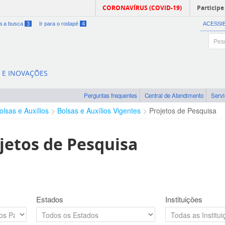
CORONAVÍRUS (COVID-19)
Participe
ra a busca
3
Ir para o rodapé
4
ACESSI
A E INOVAÇÕES
Perguntas frequentes
Central de Atendimento
Serv
olsas e Auxílios
Bolsas e Auxílios Vigentes
Projetos de Pesquisa
jetos de Pesquisa
Estados
Instituições