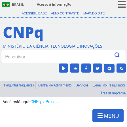
Acesso à informação
BRASIL
CORONAVÍRUS (COVID-19)
ACESSIBILIDADE
ALTO CONTRASTE
MAPA DO SITE
Participe
CNPq
Serviços
Legislação
MINISTÉRIO DA CIÊNCIA, TECNOLOGIA E INOVAÇÕES
Canais
Perguntas frequentes
Central de Atendimento
Serviços
E-mail do Pesquisador
Área de imprensa
Você está aqui:
CNPq
Bolsas e Auxílios Vigentes
Projetos de Pesquisa
MENU