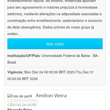
envelhecimento natural. No entanto, evidências apontam
para seu agravamento e maiores prejuízos à homeostase
sistêmica, mediante alterações na adiposidade associadas à
combinação entre envelhecimento, sedentarismo e consumo
de dieta obesogênica. Dados prévios do nosso grupo já
eviden
...
leia mais
Instituição/UF/País:
Universidade Federal da Bahia - BA -
Brasil
Vigência:
Mon Dec 04 00:00:00 BRT 2023-Thu Dec 31
00:00:00 BRT 2026
Amilton Vieira
COORDENADOR(A)
CIÊNCIAS DA SAÚDE
Educação Física