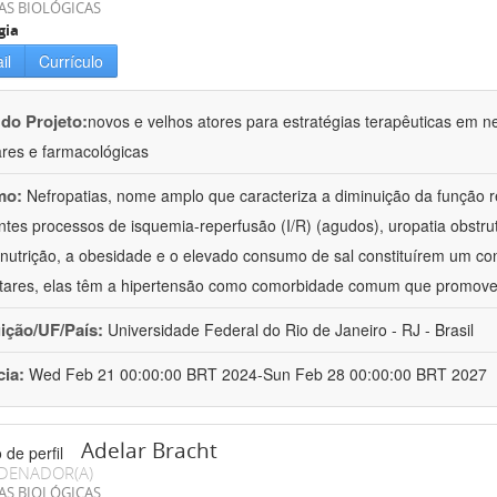
AS BIOLÓGICAS
gia
il
Currículo
 do Projeto:
novos e velhos atores para estratégias terapêuticas em nef
ares e farmacológicas
mo:
Nefropatias, nome amplo que caracteriza a diminuição da função r
ntes processos de isquemia-reperfusão (I/R) (agudos), uropatia obstrut
nutrição, a obesidade e o elevado consumo de sal constituírem um con
tares, elas têm a hipertensão como comorbidade comum que promov
uição/UF/País:
Universidade Federal do Rio de Janeiro - RJ - Brasil
cia:
Wed Feb 21 00:00:00 BRT 2024-Sun Feb 28 00:00:00 BRT 2027
Adelar Bracht
DENADOR(A)
AS BIOLÓGICAS