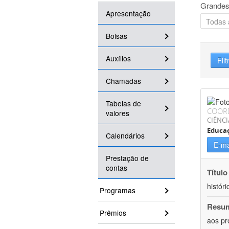
Grandes
Apresentação
Bolsas
Auxílios
Filt
Chamadas
Tabelas de
COOR
valores
CIÊNC
Educa
Calendários
E-ma
Prestação de
contas
Título
históri
Programas
Resu
Prêmios
aos pr