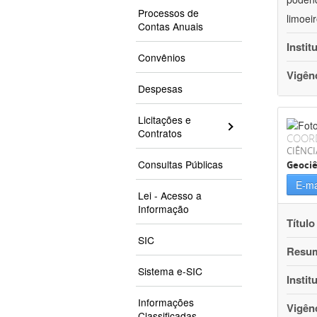
Processos de
limoei
Contas Anuais
Instit
Convênios
Vigên
Despesas
Licitações e
Contratos
COOR
CIÊNCI
Consultas Públicas
Geociê
E-ma
Lei - Acesso a
Informação
Título
SIC
Resu
Sistema e-SIC
Instit
Informações
Vigên
Classificadas