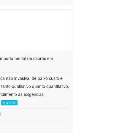
o comportamental de cabras em
ca não invasiva, de baixo custo e
tanto qualitativo quanto quantitativo,
ndimento às exigências
.
leia mais
l