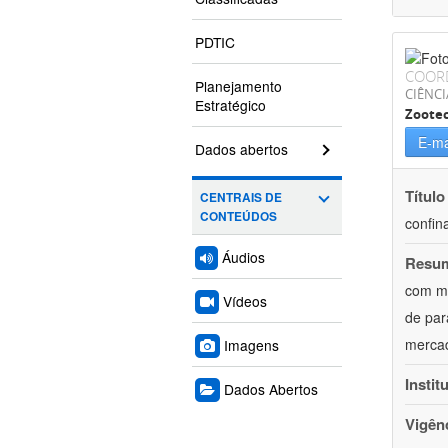
PDTIC
COOR
Planejamento
CIÊNCI
Estratégico
Zoote
E-ma
Dados abertos
Título
CENTRAIS DE
CONTEÚDOS
confin
Áudios
Resu
com mú
Vídeos
de par
mercad
Imagens
Instit
Dados Abertos
Vigên