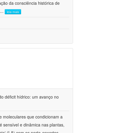
ão da consciência histórica de
...
leia mais
o déficit hídrico: um avanço no
s e moleculares que condicionam a
é sensível e dinâmica nas plantas,
cia' (LA) com os porta-enxertos