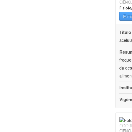
CIÊNCI
Fisiolo
E-ma
Título
acelul
Resu
freque
da des
alimen
Instit
Vigên
COOR
CIÊNCI