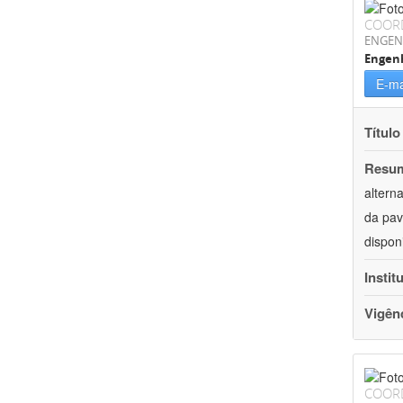
COOR
ENGEN
Engenh
E-ma
Título
Resu
altern
da pav
dispon
Instit
Vigên
COOR