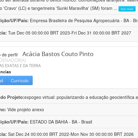
ro 'Cravo' (LC) e tangerineira 'Sunki Maravilha' (SM) foram
...
leia mais
uição/UF/País:
Empresa Brasileira de Pesquisa Agropecuária - BA - Bra
cia:
Tue Dec 05 00:00:00 BRT 2023-Fri Dec 31 00:00:00 BRT 2027
Acácia Bastos Couto Pinto
DENADOR(A)
AS EXATAS E DA TERRA
ncias
il
Currículo
 do Projeto:
expogeo virtual: popularizando a educação geocientífica a
mo:
Vide projeto anexo
uição/UF/País:
ESTADO DA BAHIA - BA - Brasil
cia:
Sat Dec 24 00:00:00 BRT 2022-Mon Nov 30 00:00:00 BRT 2026