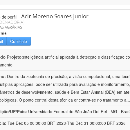
Acir Moreno Soares Junior
DENADOR(A)
AS AGRÁRIAS
cnia
il
Currículo
 do Projeto:
inteligência artificial aplicada à detecção e classificaçã
amento
mo:
Dentro da zootecnia de precisão, a visão computacional, uma técni
ltiplas aplicações, pode ser utilizada para avaliação e monitoramento, 
âmetros de desenvolvimento, saúde e Bem Estar Animal (BEA) em ate
ológicas. O ponto central desta técnica encontra-se no tratamento a
..
uição/UF/País:
Universidade Federal de São João Del-Rei - MG - Brasi
cia:
Tue Dec 05 00:00:00 BRT 2023-Thu Dec 31 00:00:00 BRT 2026