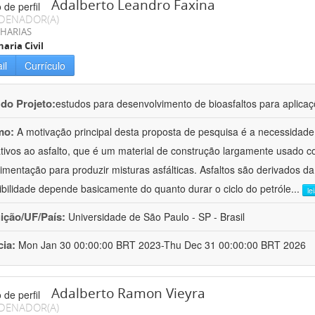
Adalberto Leandro Faxina
DENADOR(A)
HARIAS
aria Civil
il
Currículo
 do Projeto:
estudos para desenvolvimento de bioasfaltos para aplic
mo:
A motivação principal desta proposta de pesquisa é a necessidade
ativos ao asfalto, que é um material de construção largamente usado 
imentação para produzir misturas asfálticas. Asfaltos são derivados da
ibilidade depende basicamente do quanto durar o ciclo do petróle
...
le
uição/UF/País:
Universidade de São Paulo - SP - Brasil
cia:
Mon Jan 30 00:00:00 BRT 2023-Thu Dec 31 00:00:00 BRT 2026
Adalberto Ramon Vieyra
DENADOR(A)