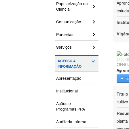
Aprend
Popularização da
Ciência
estuda
Comunicação
Instit
Vigên
Parcerias
Serviços
COOR
ACESSO À
CIÊNCI
INFORMAÇÃO
Agron
Apresentação
E-ma
Institucional
Título
cultiv
Ações e
Programas PPA
Resu
planta
Auditoria Interna
podend