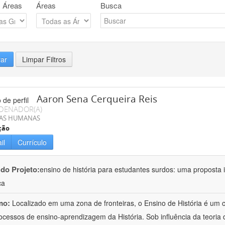
 Áreas
Áreas
Busca
rar
Limpar Filtros
Aaron Sena Cerqueira Reis
DENADOR(A)
IAS HUMANAS
ção
il
Currículo
 do Projeto:
ensino de história para estudantes surdos: uma proposta i
ca
mo:
Localizado em uma zona de fronteiras, o Ensino de História é um
ocessos de ensino-aprendizagem da História. Sob influência da teoria d