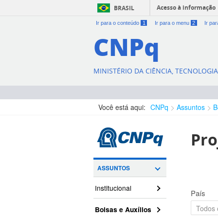
Acesso à informação
BRASIL
Ir para o conteúdo
1
Ir para o menu
2
Ir pa
CNPq
MINISTÉRIO DA CIÊNCIA, TECNOLOGI
Você está aqui:
CNPq
Assuntos
B
Pro
ASSUNTOS
Institucional
País
Bolsas e Auxílios