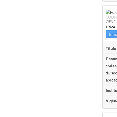
COOR
CIÊNCI
Física
E-ma
Título
Resu
civili
divisõ
aplica
Instit
Vigên