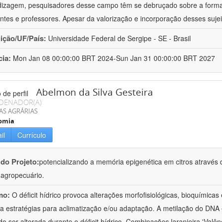
izagem, pesquisadores desse campo têm se debruçado sobre a formaç
ntes e professores. Apesar da valorização e incorporação desses sujei
uição/UF/País:
Universidade Federal de Sergipe - SE - Brasil
cia:
Mon Jan 08 00:00:00 BRT 2024-Sun Jan 31 00:00:00 BRT 2027
Abelmon da Silva Gesteira
DENADOR(A)
AS AGRÁRIAS
omia
il
Currículo
 do Projeto:
potencializando a memória epigenética em citros através d
o agropecuário.
mo:
O déficit hídrico provoca alterações morfofisiológicas, bioquímica
 a estratégias para aclimatização e/ou adaptação. A metilação do DNA 
o ser alterada durante o déficit hídrico. Combinações laranjeira 'Valên