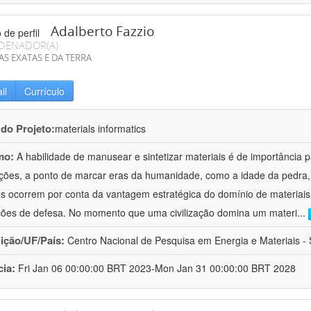
Adalberto Fazzio
DENADOR(A)
AS EXATAS E DA TERRA
il
Currículo
 do Projeto:
materials informatics
mo:
A habilidade de manusear e sintetizar materiais é de importância 
zações, a ponto de marcar eras da humanidade, como a idade da pedra, 
es ocorrem por conta da vantagem estratégica do domínio de materiais,
ções de defesa. No momento que uma civilização domina um materi
...
uição/UF/País:
Centro Nacional de Pesquisa em Energia e Materiais - S
cia:
Fri Jan 06 00:00:00 BRT 2023-Mon Jan 31 00:00:00 BRT 2028