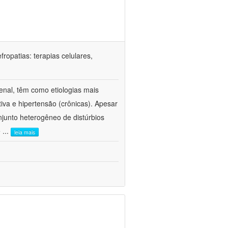
ropatias: terapias celulares,
enal, têm como etiologias mais
iva e hipertensão (crônicas). Apesar
junto heterogêneo de distúrbios
e
...
leia mais