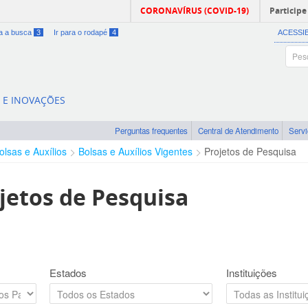
CORONAVÍRUS (COVID-19)
Participe
ra a busca
3
Ir para o rodapé
4
ACESSI
A E INOVAÇÕES
Perguntas frequentes
Central de Atendimento
Serv
olsas e Auxílios
Bolsas e Auxílios Vigentes
Projetos de Pesquisa
jetos de Pesquisa
Estados
Instituições