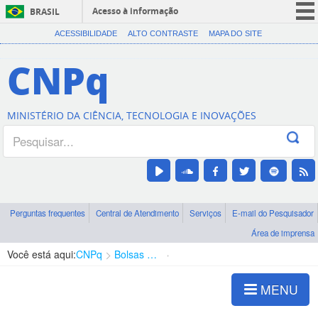
Acesso à informação
BRASIL
CORONAVÍRUS (COVID-19)
ACESSIBILIDADE
ALTO CONTRASTE
MAPA DO SITE
Participe
CNPq
Serviços
Legislação
MINISTÉRIO DA CIÊNCIA, TECNOLOGIA E INOVAÇÕES
Canais
Perguntas frequentes
Central de Atendimento
Serviços
E-mail do Pesquisador
Área de imprensa
Você está aqui:
CNPq
Bolsas e Auxílios Vigentes
Projetos de Pesquisa
MENU