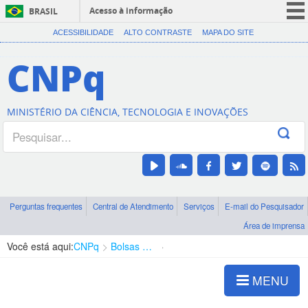
Acesso à informação
BRASIL
CORONAVÍRUS (COVID-19)
ACESSIBILIDADE
ALTO CONTRASTE
MAPA DO SITE
Participe
CNPq
Serviços
Legislação
MINISTÉRIO DA CIÊNCIA, TECNOLOGIA E INOVAÇÕES
Canais
Perguntas frequentes
Central de Atendimento
Serviços
E-mail do Pesquisador
Área de imprensa
Você está aqui:
CNPq
Bolsas e Auxílios Vigentes
Projetos de Pesquisa
MENU