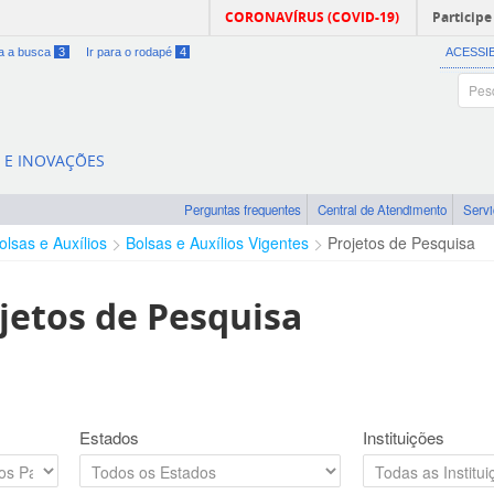
CORONAVÍRUS (COVID-19)
Participe
ra a busca
3
Ir para o rodapé
4
ACESSI
A E INOVAÇÕES
Perguntas frequentes
Central de Atendimento
Serv
olsas e Auxílios
Bolsas e Auxílios Vigentes
Projetos de Pesquisa
jetos de Pesquisa
Estados
Instituições