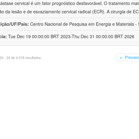
ástase cervical é um fator prognóstico desfavorável. O tratamento mai
o da lesão e de esvaziamento cervical radical (ECR). A cirurgia de E
uição/UF/País:
Centro Nacional de Pesquisa em Energia e Materiais - S
cia:
Tue Dec 19 00:00:00 BRT 2023-Thu Dec 31 00:00:00 BRT 2026
← Primeir
4 - 24 de 4.019 resultados.