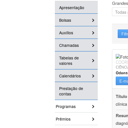
Grandes
Apresentação
Bolsas
Auxílios
Filt
Chamadas
Tabelas de
COOR
valores
CIÊNCI
Odont
Calendários
E-ma
Prestação de
contas
Título
clínic
Programas
Resu
Prêmios
diagnó