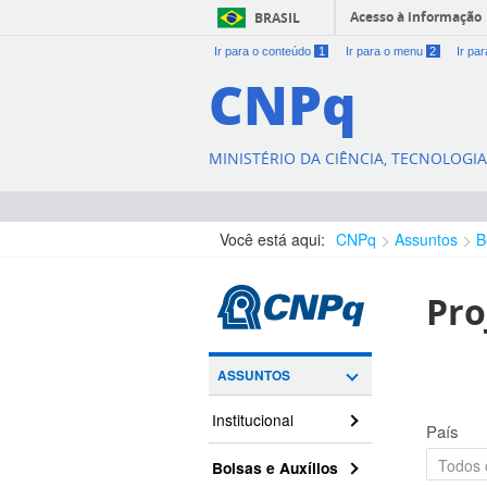
Acesso à informação
BRASIL
Ir para o conteúdo
1
Ir para o menu
2
Ir pa
CNPq
MINISTÉRIO DA CIÊNCIA, TECNOLOGI
Você está aqui:
CNPq
Assuntos
B
Pro
ASSUNTOS
Institucional
País
Bolsas e Auxílios