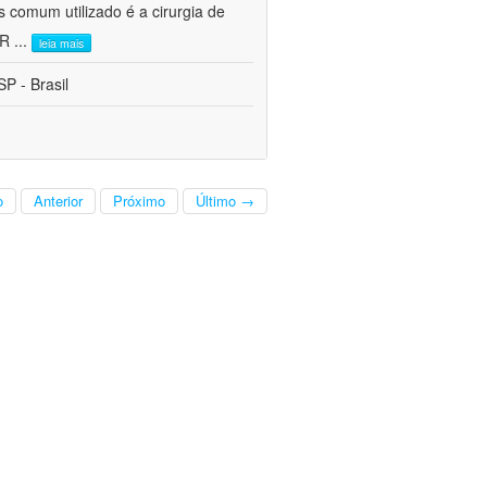
s comum utilizado é a cirurgia de
CR
...
leia mais
P - Brasil
o
Anterior
Próximo
Último →