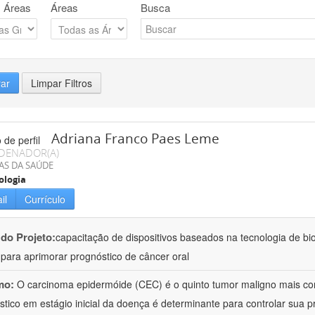
 Áreas
Áreas
Busca
rar
Limpar Filtros
Adriana Franco Paes Leme
DENADOR(A)
AS DA SAÚDE
ologia
il
Currículo
 do Projeto:
capacitação de dispositivos baseados na tecnologia de b
a para aprimorar prognóstico de câncer oral
mo:
O carcinoma epidermóide (CEC) é o quinto tumor maligno mais c
stico em estágio inicial da doença é determinante para controlar sua