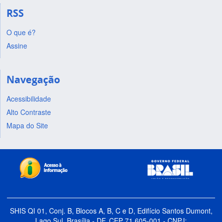
RSS
O que é?
Assine
Navegação
Acessibilidade
Alto Contraste
Mapa do Site
SHIS QI 01, Conj. B, Blocos A, B, C e D, Edifício Santos Dumont,
Lago Sul, Brasília - DF, CEP 71.605-001 - CNPJ: