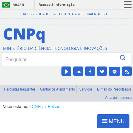
Acesso à informação
BRASIL
CORONAVÍRUS (COVID-19)
ACESSIBILIDADE
ALTO CONTRASTE
MAPA DO SITE
Participe
CNPq
Serviços
Legislação
MINISTÉRIO DA CIÊNCIA, TECNOLOGIA E INOVAÇÕES
Canais
Perguntas frequentes
Central de Atendimento
Serviços
E-mail do Pesquisador
Área de imprensa
Você está aqui:
CNPq
Bolsas e Auxílios Vigentes
Projetos de Pesquisa
MENU