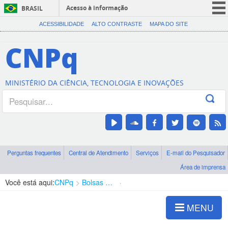
Acesso à informação
BRASIL
CORONAVÍRUS (COVID-19)
ACESSIBILIDADE
ALTO CONTRASTE
MAPA DO SITE
Participe
CNPq
Serviços
Legislação
MINISTÉRIO DA CIÊNCIA, TECNOLOGIA E INOVAÇÕES
Canais
Perguntas frequentes
Central de Atendimento
Serviços
E-mail do Pesquisador
Área de imprensa
Você está aqui:
CNPq
Bolsas e Auxílios Vigentes
Projetos de Pesquisa
MENU