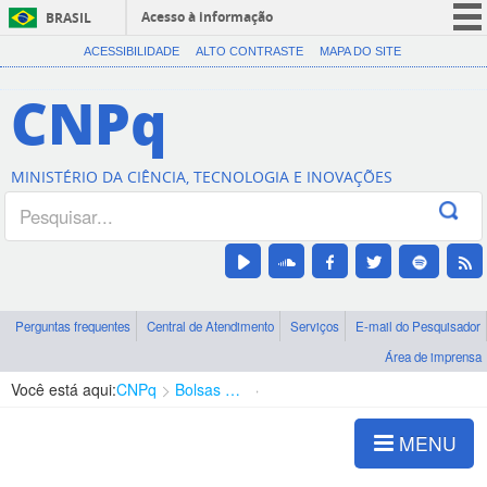
Acesso à informação
BRASIL
CORONAVÍRUS (COVID-19)
ACESSIBILIDADE
ALTO CONTRASTE
MAPA DO SITE
Participe
CNPq
Serviços
Legislação
MINISTÉRIO DA CIÊNCIA, TECNOLOGIA E INOVAÇÕES
Canais
Perguntas frequentes
Central de Atendimento
Serviços
E-mail do Pesquisador
Área de imprensa
Você está aqui:
CNPq
Bolsas e Auxílios Vigentes
Projetos de Pesquisa
MENU