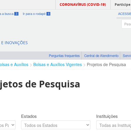
CORONAVÍRUS (COVID-19)
Participe
ra a busca
3
Ir para o rodapé
4
ACESSI
A E INOVAÇÕES
Perguntas frequentes
Central de Atendimento
Serv
olsas e Auxílios
Bolsas e Auxílios Vigentes
Projetos de Pesquisa
jetos de Pesquisa
Estados
Instituições