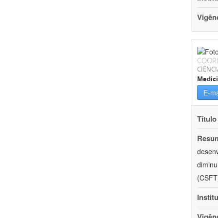
Vigên
COOR
CIÊNCI
Medic
E-ma
Título
Resu
desenv
diminu
(CSFT)
Instit
Vigên