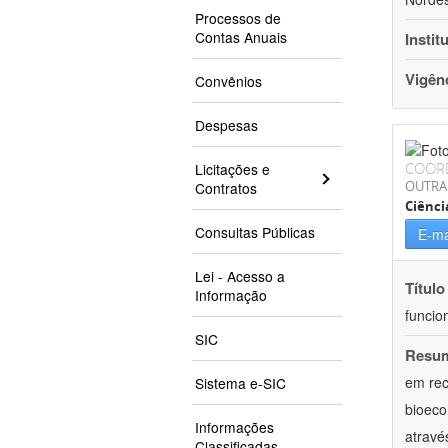
Processos de
Contas Anuais
Instit
Vigên
Convênios
Despesas
COOR
Licitações e
OUTRA
Contratos
Ciênci
Consultas Públicas
E-ma
Lei - Acesso a
Título
Informação
funcio
SIC
Resu
em rec
Sistema e-SIC
bioeco
Informações
atravé
Classificadas