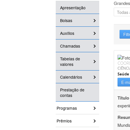
Grandes
Apresentação
Bolsas
Auxílios
Filt
Chamadas
Tabelas de
COOR
valores
CIÊNCI
Saúde 
Calendários
E-ma
Prestação de
contas
Título
experi
Programas
Resu
Prêmios
Mundia