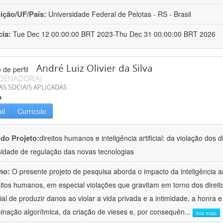
uição/UF/País:
Universidade Federal de Pelotas - RS - Brasil
cia:
Tue Dec 12 00:00:00 BRT 2023-Thu Dec 31 00:00:00 BRT 2026
André Luiz Olivier da Silva
DENADOR(A)
AS SOCIAIS APLICADAS
o
il
Currículo
 do Projeto:
direitos humanos e inteligência artificial: da violação dos 
idade de regulação das novas tecnologias
mo:
O presente projeto de pesquisa aborda o impacto da inteligência art
eitos humanos, em especial violações que gravitam em torno dos direi
ial de produzir danos ao violar a vida privada e a intimidade, a honra 
minação algorítmica, da criação de vieses e, por consequên
...
leia mais