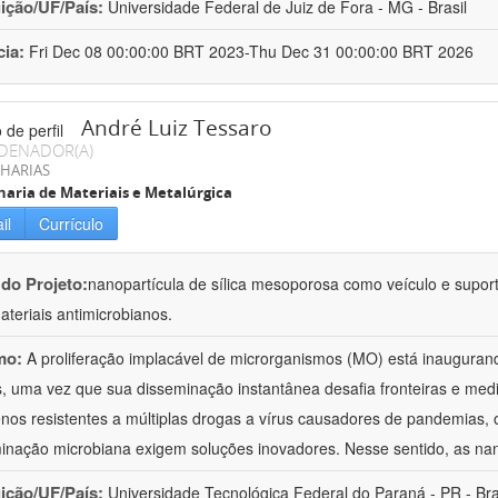
uição/UF/País:
Universidade Federal de Juiz de Fora - MG - Brasil
cia:
Fri Dec 08 00:00:00 BRT 2023-Thu Dec 31 00:00:00 BRT 2026
André Luiz Tessaro
DENADOR(A)
HARIAS
aria de Materiais e Metalúrgica
il
Currículo
 do Projeto:
nanopartícula de sílica mesoporosa como veículo e supor
teriais antimicrobianos.
mo:
A proliferação implacável de microrganismos (MO) está inauguran
s, uma vez que sua disseminação instantânea desafia fronteiras e med
nos resistentes a múltiplas drogas a vírus causadores de pandemias, 
inação microbiana exigem soluções inovadores. Nesse sentido, as na
uição/UF/País:
Universidade Tecnológica Federal do Paraná - PR - Bra