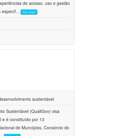
xperiências de acesso, uso e gestão
 específ
...
leia mais
 desenvolvimento sustentável
nto Sustentável (QualiGov) visa
 e é constituído por 13
Nacional de Muncípios, Consórcio do
...