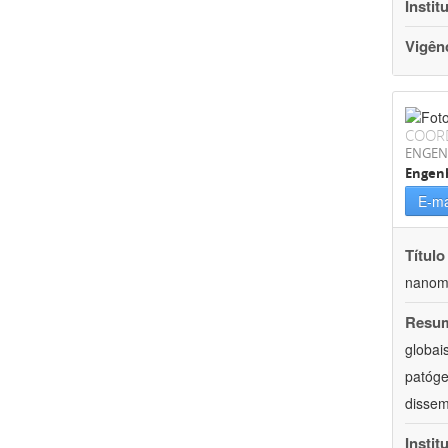
Instit
Vigên
COOR
ENGEN
Engenh
E-ma
Título
nanoma
Resu
globai
patóge
dissem
Instit