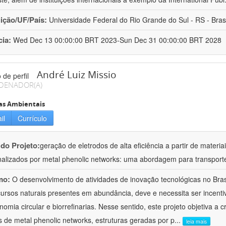
uição/UF/País:
Universidade Federal do Rio Grande do Sul - RS - Brasi
cia:
Wed Dec 13 00:00:00 BRT 2023-Sun Dec 31 00:00:00 BRT 2028
André Luiz Missio
DENADOR(A)
as Ambientais
il
Currículo
 do Projeto:
geração de eletrodos de alta eficiência a partir de materi
nalizados por metal phenolic networks: uma abordagem para transporte
mo:
O desenvolvimento de atividades de inovação tecnológicas no Bra
ursos naturais presentes em abundância, deve e necessita ser incenti
nomia circular e biorrefinarias. Nesse sentido, este projeto objetiva a c
s de metal phenolic networks, estruturas geradas por p
...
leia mais