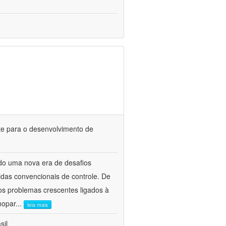
te para o desenvolvimento de
do uma nova era de desafios
idas convencionais de controle. De
os problemas crescentes ligados à
nopar
...
leia mais
sil