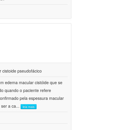
 cistoide pseudofácico
um edema macular cistóide que se
do quando o paciente refere
confirmado pela espessura macular
 ser a ca
...
leia mais