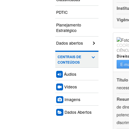
Instit
PDTIC
Vigên
Planejamento
Estratégico
Dados abertos
COOR
CIÊNCI
Direit
CENTRAIS DE
CONTEÚDOS
E-ma
Áudios
Título
Vídeos
necess
Resu
Imagens
de dir
Dados Abertos
potenc
discri