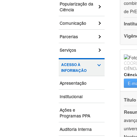
combin
Popularização da
Ciência
de PrE
Comunicação
Instit
Vigên
Parcerias
Serviços
COOR
ACESSO À
CIÊNC
INFORMAÇÃO
Ciênci
Apresentação
E-ma
Institucional
Título
Ações e
Resu
Programas PPA
avança
univer
Auditoria Interna
Nordes