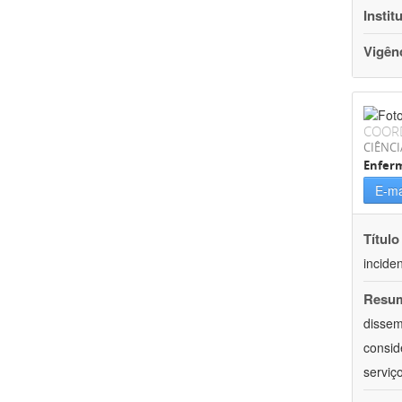
Instit
Vigên
COOR
CIÊNCI
Enfer
E-ma
Título
incide
Resu
dissem
consid
serviç