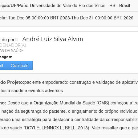
uição/UF/País:
Universidade do Vale do Rio dos Sinos - RS - Brasil
cia:
Tue Dec 05 00:00:00 BRT 2023-Thu Dec 31 00:00:00 BRT 2026
André Luiz Silva Alvim
DENADOR(A)
AS DA SAÚDE
magem
il
Currículo
 do Projeto:
paciente empoderado: construção e validação de aplicativ
ntes à saúde e eventos adversos
mo:
Desde que a Organização Mundial da Saúde (OMS) começou a tr
inação da segurança do paciente, o engajamento do próprio indivíduo 
erado uma estratégia para destacar a centralidade da corresponsabiliz
os de saúde (DOYLE; LENNOX L; BELL, 2013). Vale ressaltar que o pac