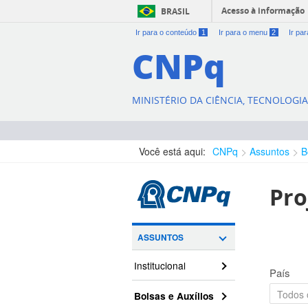
Acesso à informação
BRASIL
Ir para o conteúdo
1
Ir para o menu
2
Ir pa
CNPq
MINISTÉRIO DA CIÊNCIA, TECNOLOGI
Você está aqui:
CNPq
Assuntos
B
Pro
ASSUNTOS
Institucional
País
Bolsas e Auxílios