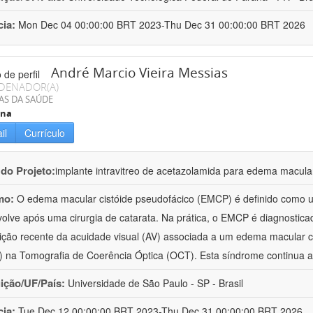
cia:
Mon Dec 04 00:00:00 BRT 2023-Thu Dec 31 00:00:00 BRT 2026
André Marcio Vieira Messias
DENADOR(A)
AS DA SAÚDE
ina
il
Currículo
 do Projeto:
implante intravitreo de acetazolamida para edema macular
mo:
O edema macular cistóide pseudofácico (EMCP) é definido como 
olve após uma cirurgia de catarata. Na prática, o EMCP é diagnostica
ição recente da acuidade visual (AV) associada a um edema macular 
 na Tomografia de Coerência Óptica (OCT). Esta síndrome continua a
uição/UF/País:
Universidade de São Paulo - SP - Brasil
cia:
Tue Dec 12 00:00:00 BRT 2023-Thu Dec 31 00:00:00 BRT 2026