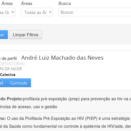
 Áreas
Áreas
Busca
rar
Limpar Filtros
André Luiz Machado das Neves
DENADOR(A)
AS DA SAÚDE
Coletiva
il
Currículo
 do Projeto:
profilaxia pré-exposição (prep) para prevenção ao hiv na 
ências de acesso, uso e gestão
mo:
O uso da Profilaxia Pré-Exposição ao HIV (PrEP) é uma estratégi
l da Saúde como fundamental no controle à epidemia de HIV/aids, d