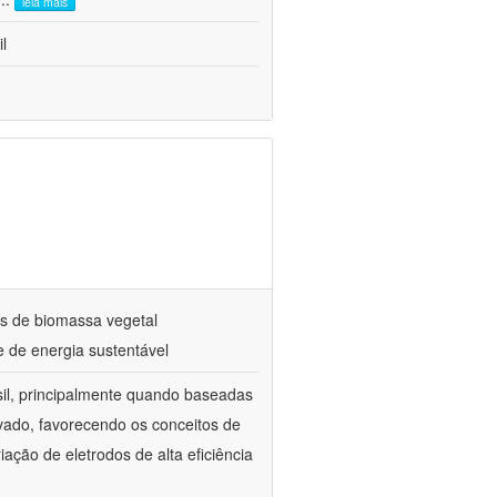
leia mais
l
ais de biomassa vegetal
 de energia sustentável
sil, principalmente quando baseadas
vado, favorecendo os conceitos de
riação de eletrodos de alta eficiência