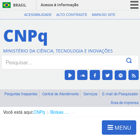
Acesso à informação
BRASIL
CORONAVÍRUS (COVID-19)
ACESSIBILIDADE
ALTO CONTRASTE
MAPA DO SITE
Participe
CNPq
Serviços
Legislação
MINISTÉRIO DA CIÊNCIA, TECNOLOGIA E INOVAÇÕES
Canais
Perguntas frequentes
Central de Atendimento
Serviços
E-mail do Pesquisador
Área de imprensa
Você está aqui:
CNPq
Bolsas e Auxílios Vigentes
Projetos de Pesquisa
MENU