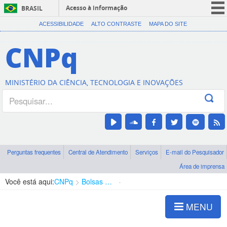
Acesso à informação
BRASIL
CORONAVÍRUS (COVID-19)
ACESSIBILIDADE
ALTO CONTRASTE
MAPA DO SITE
Participe
CNPq
Serviços
Legislação
MINISTÉRIO DA CIÊNCIA, TECNOLOGIA E INOVAÇÕES
Canais
Perguntas frequentes
Central de Atendimento
Serviços
E-mail do Pesquisador
Área de imprensa
Você está aqui:
CNPq
Bolsas e Auxílios Vigentes
Projetos de Pesquisa
MENU