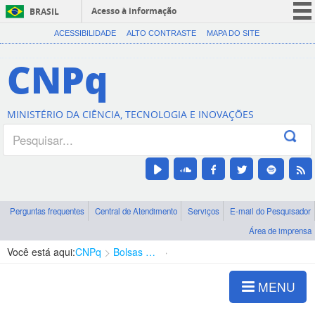
Acesso à informação
BRASIL
CORONAVÍRUS (COVID-19)
ACESSIBILIDADE
ALTO CONTRASTE
MAPA DO SITE
Participe
CNPq
Serviços
Legislação
MINISTÉRIO DA CIÊNCIA, TECNOLOGIA E INOVAÇÕES
Canais
Perguntas frequentes
Central de Atendimento
Serviços
E-mail do Pesquisador
Área de imprensa
Você está aqui:
CNPq
Bolsas e Auxílios Vigentes
Projetos de Pesquisa
MENU